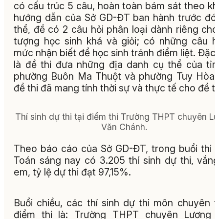
có cấu trúc 5 câu, hoàn toàn bám sát theo k
hướng dẫn của Sở GD-ĐT ban hành trước đó
thể, đề có 2 câu hỏi phân loại dành riêng cho
tượng học sinh khá và giỏi; có những câu h
mức nhận biết để học sinh tránh điểm liệt. Đặc 
là đề thi đưa những địa danh cụ thể của tỉn
phường Buôn Ma Thuột và phường Tuy Hòa 
đề thi đã mang tính thời sự và thực tế cho đề th
Thí sinh dự thi tại điểm thi Trường THPT chuyên L
Văn Chánh.
Theo báo cáo của Sở GD-ĐT, trong buổi thi
Toán sáng nay có 3.205 thí sinh dự thi, vắn
em, tỷ lệ dự thi đạt 97,15%.
Buổi chiều, các thí sinh dự thi môn chuyên t
điểm thi là: Trường THPT chuyên Lương 