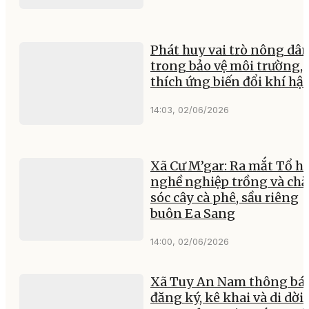
Phát huy vai trò nông dâ
trong bảo vệ môi trường,
thích ứng biến đổi khí hậ
14:03, 02/06/2026
Xã Cư M’gar: Ra mắt Tổ hộ
nghề nghiệp trồng và ch
sóc cây cà phê, sầu riêng
buôn Ea Sang
14:00, 02/06/2026
Xã Tuy An Nam thông bá
đăng ký, kê khai và di dời