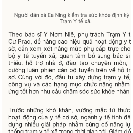
Người dân xã Ea Ning kiểm tra sức khỏe định kỳ t
Trạm Y tế xã.
Theo bác sĩ Y Nơm Niê, phụ trách Trạm Y t
Cư Prao, để nâng cao hiệu quả hoạt động y t
sở, cần xem xét nâng mức phụ cấp trực cho
bộ y tế tuyến xã, quan tâm bổ sung bác sĩ
thiếu, hỗ trợ nhà ở, đào tạo chuyên môn, 
cường luân phiên cán bộ tuyến trên về hỗ tr
sở. Cùng với đó, đầu tư xây dựng trạm y tế,
công vụ và các hạng mục chức năng nhằm 
ứng tốt hơn nhu cầu chăm sóc sức khỏe nhân 
Trước những khó khăn, vướng mắc từ thực 
hoạt động của y tế cơ sở, ngành y tế tỉnh đã
dựng nhiều giải pháp nhằm củng cố năng lự
thống trạm y tế xã trong thời gian tới. Giám đố