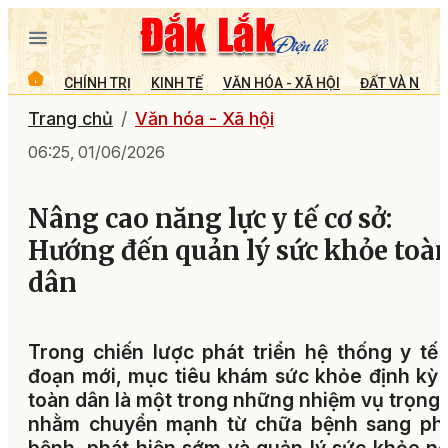
CHÍNH TRỊ
KINH TẾ
VĂN HÓA - XÃ HỘI
ĐẤT VÀ NGƯỜ
Trang chủ
Văn hóa - Xã hội
06:25, 01/06/2026
Nâng cao năng lực y tế cơ sở:
Hướng đến quản lý sức khỏe toà
dân
Trong chiến lược phát triển hệ thống y tế 
đoạn mới, mục tiêu khám sức khỏe định kỳ
toàn dân là một trong những nhiệm vụ trọng
nhằm chuyển mạnh từ chữa bệnh sang ph