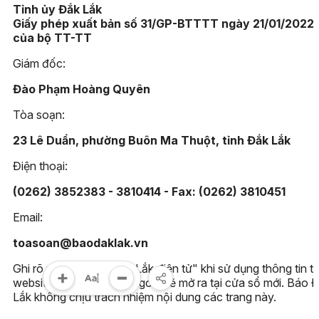
Tỉnh ủy Đắk Lắk
Giấy phép xuất bản số 31/GP-BTTTT ngày 21/01/2022
của bộ TT-TT
Giám đốc:
Đào Phạm Hoàng Quyên
Tòa soạn:
23 Lê Duẩn, phường Buôn Ma Thuột, tỉnh Đắk Lắk
Điện thoại:
(0262) 3852383 - 3810414 - Fax: (0262) 3810451
Email:
toasoan@baodaklak.vn
Ghi rõ nguồn "Báo Đắk Lắk điện tử" khi sử dụng thông tin t
website này. Các trang ngoài sẽ mở ra tại cửa sổ mới. Báo 
Lắk không chịu trách nhiệm nội dung các trang này.