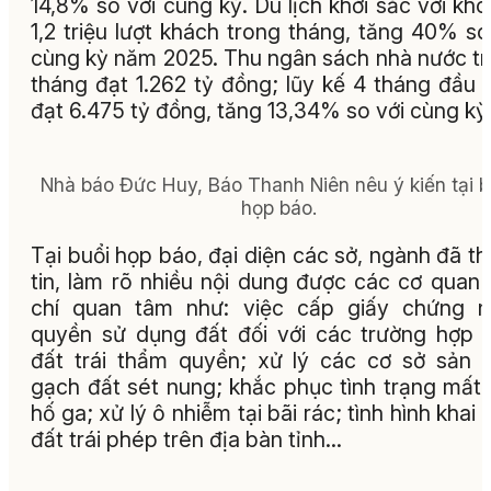
14,8% so với cùng kỳ. Du lịch khởi sắc với kh
1,2 triệu lượt khách trong tháng, tăng 40% so
cùng kỳ năm 2025. Thu ngân sách nhà nước t
tháng đạt 1.262 tỷ đồng; lũy kế 4 tháng đầu
đạt 6.475 tỷ đồng, tăng 13,34% so với cùng kỳ
Nhà báo Đức Huy, Báo Thanh Niên nêu ý kiến tại b
họp báo.
Tại buổi họp báo, đại diện các sở, ngành đã t
tin, làm rõ nhiều nội dung được các cơ quan
chí quan tâm như: việc cấp giấy chứng n
quyền sử dụng đất đối với các trường hợp 
đất trái thẩm quyền; xử lý các cơ sở sản 
gạch đất sét nung; khắc phục tình trạng mất
hố ga; xử lý ô nhiễm tại bãi rác; tình hình khai 
đất trái phép trên địa bàn tỉnh...