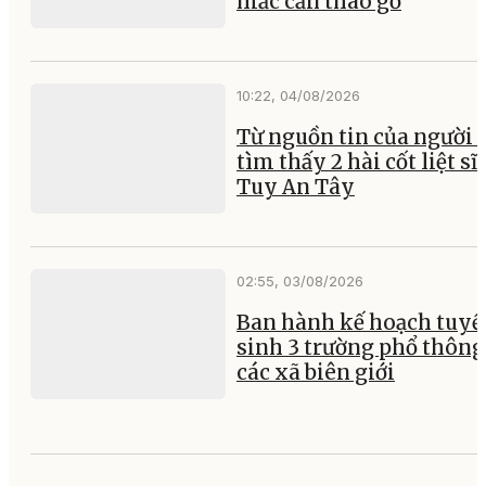
mắc cần tháo gỡ
10:22, 04/08/2026
Từ nguồn tin của người 
tìm thấy 2 hài cốt liệt sĩ 
Tuy An Tây
02:55, 03/08/2026
Ban hành kế hoạch tuyể
sinh 3 trường phổ thông 
các xã biên giới