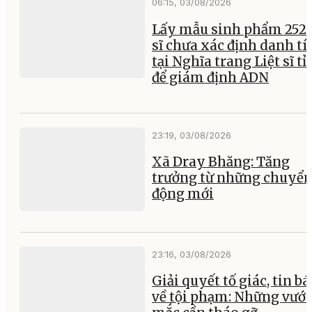
06:15, 03/08/2026
Lấy mẫu sinh phẩm 252 l
sĩ chưa xác định danh tí
tại Nghĩa trang Liệt sĩ t
để giám định ADN
23:19, 03/08/2026
Xã Dray Bhăng: Tăng
trưởng từ những chuyể
động mới
23:16, 03/08/2026
Giải quyết tố giác, tin b
về tội phạm: Những vướ