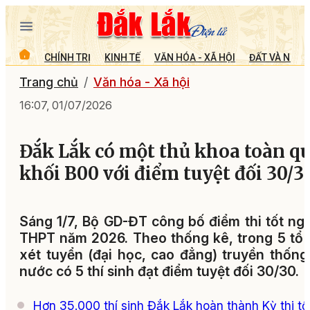
CHÍNH TRỊ
KINH TẾ
VĂN HÓA - XÃ HỘI
ĐẤT VÀ NGƯỜ
Trang chủ
Văn hóa - Xã hội
16:07, 01/07/2026
Đắk Lắk có một thủ khoa toàn q
khối B00 với điểm tuyệt đối 30/3
Sáng 1/7, Bộ GD-ĐT công bố điểm thi tốt ng
THPT năm 2026. Theo thống kê, trong 5 tổ
xét tuyển (đại học, cao đẳng) truyền thống
nước có 5 thí sinh đạt điểm tuyệt đối 30/30.
Hơn 35.000 thí sinh Đắk Lắk hoàn thành Kỳ thi tố