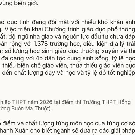
ùng biên giới.
áo dục tỉnh đang đối mặt với nhiều khó khăn ản
 Việc triển khai Chương trình giáo dục phổ thôn
hất, đội ngũ nhà giáo và nguồn lực đầu tư chưa đá
 rộng với 1.378 trường học, điều kiện địa lý trả
ển; số lượng học sinh giáo dục thường xuyên và th
 đa dạng với 45 dân tộc cùng sinh sống, tỷ lệ họ
thiếu biên chế giáo viên, thừa thiếu giáo viên cụ
p đến chất lượng dạy và học và tỷ lệ đỗ tốt nghiệ
 nghiệp THPT năm 2026 tại điểm thi Trường THPT Hồng
ờng Buôn Ma Thuột).
hổ điểm và chất lượng từng môn học của từng cơ s
hanh Xuân cho biết ngành sẽ đưa ra các giải phá