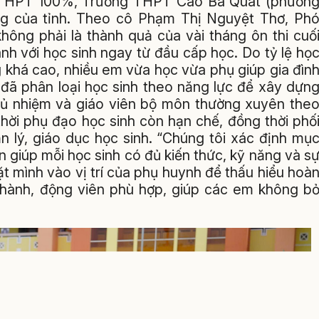
iệp THPT 100%, Trường THPT Cao Bá Quát (phườn
ng của tỉnh. Theo cô Phạm Thị Nguyệt Thơ, Ph
hông phải là thành quả của vài tháng ôn thi cuố
nh với học sinh ngay từ đầu cấp học. Do tỷ lệ họ
 khá cao, nhiều em vừa học vừa phụ giúp gia đìn
đã phân loại học sinh theo năng lực để xây dựn
chủ nhiệm và giáo viên bộ môn thường xuyên the
thời phụ đạo học sinh còn hạn chế, đồng thời phố
n lý, giáo dục học sinh. “Chúng tôi xác định mụ
òn giúp mỗi học sinh có đủ kiến thức, kỹ năng và s
đặt mình vào vị trí của phụ huynh để thấu hiểu hoà
hành, động viên phù hợp, giúp các em không b