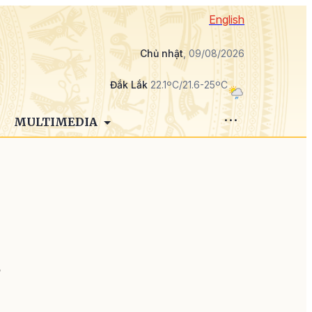
English
Chủ nhật
, 09/08/2026
Đắk Lắk
22.1ºC/21.6-25ºC
MULTIMEDIA
ơ
o