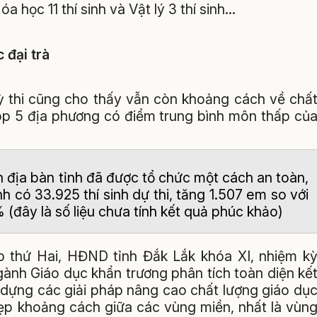
 học 11 thí sinh và Vật lý 3 thí sinh...
 đại trà
ỳ thi cũng cho thấy vẫn còn khoảng cách về chấ
top 5 địa phương có điểm trung bình môn thấp củ
 địa bàn tỉnh đã được tổ chức một cách an toàn,
 có 33.925 thí sinh dự thi, tăng 1.507 em so với
 (đây là số liệu chưa tính kết quả phúc khảo)
họp thứ Hai, HĐND tỉnh Đắk Lắk khóa XI, nhiệm k
gành Giáo dục khẩn trương phân tích toàn diện kế
 dựng các giải pháp nâng cao chất lượng giáo dụ
ẹp khoảng cách giữa các vùng miền, nhất là vùn