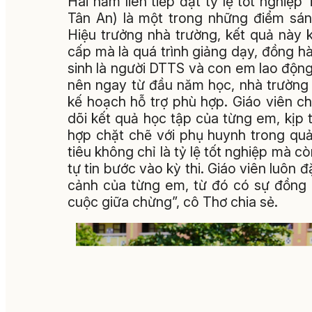
Hai năm liên tiếp đạt tỷ lệ tốt ngh
Tân An) là một trong những điểm sá
Hiệu trưởng nhà trường, kết quả này k
cấp mà là quá trình giảng dạy, đồng hà
sinh là người DTTS và con em lao động
nên ngay từ đầu năm học, nhà trường 
kế hoạch hỗ trợ phù hợp. Giáo viên 
dõi kết quả học tập của từng em, kịp 
hợp chặt chẽ với phụ huynh trong quả
tiêu không chỉ là tỷ lệ tốt nghiệp mà c
tự tin bước vào kỳ thi. Giáo viên luôn 
cảnh của từng em, từ đó có sự đồng 
cuộc giữa chừng”, cô Thơ chia sẻ.