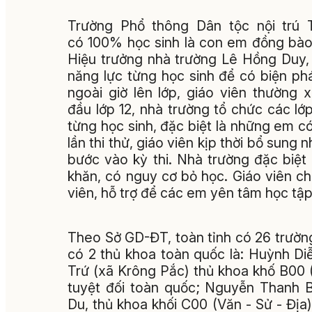
Trường Phổ thông Dân tộc nội trú
có 100% học sinh là con em đồng bào
Hiệu trưởng nhà trường Lê Hồng Duy, 
năng lực từng học sinh để có biện phá
ngoài giờ lên lớp, giáo viên thường
đầu lớp 12, nhà trường tổ chức các l
từng học sinh, đặc biệt là những em c
lần thi thử, giáo viên kịp thời bổ sung 
bước vào kỳ thi. Nhà trường đặc biệ
khăn, có nguy cơ bỏ học. Giáo viên 
viên, hỗ trợ để các em yên tâm học tập
Theo Sở GD-ĐT, toàn tỉnh có 26 trường 
có 2 thủ khoa toàn quốc là: Huỳnh D
Trứ (xã Krông Pắc) thủ khoa khố B00 (T
tuyệt đối toàn quốc; Nguyễn Thanh 
Du, thủ khoa khối C00 (Văn - Sử - Địa)