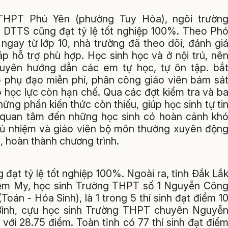
 THPT Phú Yên (phường Tuy Hòa), ngôi trườn
 DTTS cũng đạt tỷ lệ tốt nghiệp 100%. Theo Ph
ngay từ lớp 10, nhà trường đã theo dõi, đánh gi
p hỗ trợ phù hợp. Học sinh học và ở nội trú, nê
 xuyên hướng dẫn các em tự học, tự ôn tập. bắ
ớp phụ đạo miễn phí, phân công giáo viên bám sá
ó học lực còn hạn chế. Qua các đợt kiểm tra và b
những phần kiến thức còn thiếu, giúp học sinh tự ti
t quan tâm đến những học sinh có hoàn cảnh kh
chủ nhiệm và giáo viên bộ môn thường xuyên độn
, hoàn thành chương trình.
đạt tỷ lệ tốt nghiệp 100%. Ngoài ra, tỉnh Đắk Lắ
iễm My, học sinh Trường THPT số 1 Nguyễn Côn
oán - Hóa Sinh), là 1 trong 5 thí sinh đạt điểm 1
Bình, cựu học sinh Trường THPT chuyên Nguyễ
 với 28.75 điểm. Toàn tỉnh có 77 thí sinh đạt điể