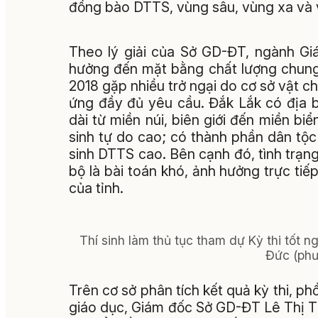
đồng bào DTTS, vùng sâu, vùng xa và v
Theo lý giải của Sở GD-ĐT, ngành Gi
hưởng đến mặt bằng chất lượng chung.
2018 gặp nhiều trở ngại do cơ sở vật c
ứng đầy đủ yêu cầu. Đắk Lắk có địa bàn
dài từ miền núi, biên giới đến miền bi
sinh tự do cao; có thành phần dân tộc
sinh DTTS cao. Bên cạnh đó, tình trạng 
bộ là bài toán khó, ảnh hưởng trực tiế
của tỉnh.
Thí sinh làm thủ tục tham dự Kỳ thi tốt
Đức (phư
Trên cơ sở phân tích kết quả kỳ thi, p
giáo dục, Giám đốc Sở GD-ĐT Lê Thị T