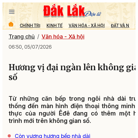
CHÍNH TRỊ
KINH TẾ
VĂN HÓA - XÃ HỘI
ĐẤT VÀ NGƯỜ
Trang chủ
Văn hóa - Xã hội
06:50, 05/07/2026
Hương vị đại ngàn lên không gi
số
Từ những căn bếp trong ngôi nhà dài tru
thống đến màn hình điện thoại thông minh
thực của người Êđê đang có thêm một h
trình mới trên không gian số.
Còn vương hương bếp nhà dài