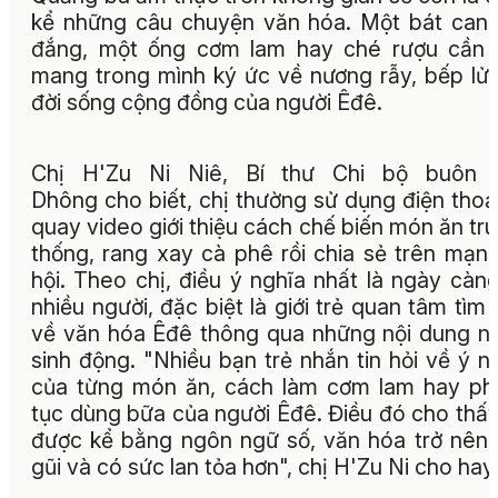
kể những câu chuyện văn hóa. Một bát can
đắng, một ống cơm lam hay ché rượu cần 
mang trong mình ký ức về nương rẫy, bếp lử
đời sống cộng đồng của người Êđê.
Chị H'Zu Ni Niê, Bí thư Chi bộ buôn 
Dhông cho biết, chị thường sử dụng điện thoạ
quay video giới thiệu cách chế biến món ăn tr
thống, rang xay cà phê rồi chia sẻ trên mạn
hội. Theo chị, điều ý nghĩa nhất là ngày càn
nhiều người, đặc biệt là giới trẻ quan tâm tìm 
về văn hóa Êđê thông qua những nội dung n
sinh động. "Nhiều bạn trẻ nhắn tin hỏi về ý n
của từng món ăn, cách làm cơm lam hay p
tục dùng bữa của người Êđê. Điều đó cho thấy
được kể bằng ngôn ngữ số, văn hóa trở nên
gũi và có sức lan tỏa hơn", chị H'Zu Ni cho hay