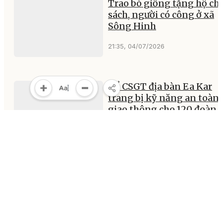
Trao bò giống tặng hộ ch
sách, người có công ở xã
Sông Hinh
21:35, 04/07/2026
Tổ CSGT địa bàn Ea Kar
trang bị kỹ năng an toàn
giao thông cho 120 đoàn
viên, thanh thiếu niên
19:38, 04/07/2026
MULTIMEDIA