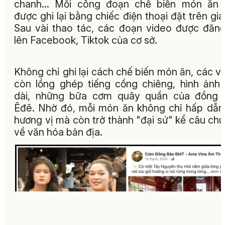
chanh… Mỗi công đoạn chế biến món ăn 
được ghi lại bằng chiếc điện thoại đặt trên giá
Sau vài thao tác, các đoạn video được đăng
lên Facebook, Tiktok của cơ sở.
Không chỉ ghi lại cách chế biến món ăn, các v
còn lồng ghép tiếng cồng chiêng, hình ảnh
dài, những bữa cơm quây quần của đồng 
Êđê. Nhờ đó, mỗi món ăn không chỉ hấp dẫn
hương vị mà còn trở thành "đại sứ" kể câu ch
về văn hóa bản địa.