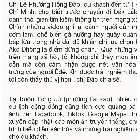
Chị Lê Phương Hồng Đào, du khách đến từ TP
Chí Minh, cho biết trước chuyến đi Đắk Lắk,
dành thời gian tìm kiếm thông tin trên mạng xã 
Chính những video ghi lại cảnh người dân n
cơm lam, chế biến gà nướng hay quây quần
bếp lửa trong nhà dài đã khiến chị lựa chọn 
Ako Dhông là điểm dừng chân. "Qua những v
trên mạng xã hội, tôi không chỉ thấy món ăn
dẫn mà còn cảm nhận được nét văn hóa 
trưng của người Êđê. Khi được trải nghiệm thực
tôi còn thấy thú vị hơn", chị Đào chia sẻ.
Tại buôn Tơng Jú (phường Ea Kao), nhiều c
du lịch cộng đồng cũng tích cực quảng bá 
ảnh trên Facebook, Tiktok, Google Maps, th
xuyên cập nhật các món ăn truyền thống, ch
trình biểu diễn văn hóa và những trải nghiệm 
cho du khách.