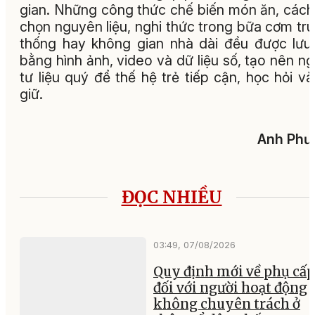
gian. Những công thức chế biến món ăn, cách
chọn nguyên liệu, nghi thức trong bữa cơm tr
thống hay không gian nhà dài đều được lưu
bằng hình ảnh, video và dữ liệu số, tạo nên n
tư liệu quý để thế hệ trẻ tiếp cận, học hỏi và
giữ.
Anh Phư
ĐỌC NHIỀU
03:49, 07/08/2026
Quy định mới về phụ cấp
đối với người hoạt động
không chuyên trách ở