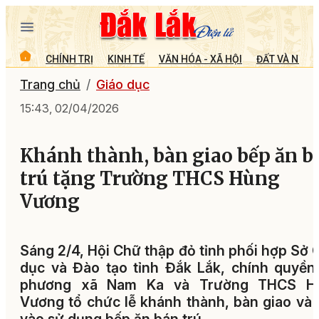
CHÍNH TRỊ
KINH TẾ
VĂN HÓA - XÃ HỘI
ĐẤT VÀ NGƯỜ
Trang chủ
Giáo dục
15:43, 02/04/2026
Khánh thành, bàn giao bếp ăn b
trú tặng Trường THCS Hùng
Vương
Sáng 2/4, Hội Chữ thập đỏ tỉnh phối hợp Sở 
dục và Đào tạo tỉnh Đắk Lắk, chính quyền
phương xã Nam Ka và Trường THCS H
Vương tổ chức lễ khánh thành, bàn giao và