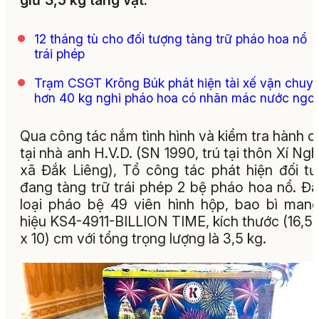
giữ 3,5 kg tang vật.
12 tháng tù cho đối tượng tàng trữ pháo hoa nổ
trái phép
Trạm CSGT Krông Búk phát hiện tài xế vận chuy
hơn 40 kg nghi pháo hoa có nhãn mác nước ngoà
Qua công tác nắm tình hình và kiểm tra hành c
tại nhà anh H.V.D. (SN 1990, trú tại thôn Xí Ngh
xã Đắk Liêng), Tổ công tác phát hiện đối t
đang tàng trữ trái phép 2 bệ pháo hoa nổ. Đâ
loại pháo bệ 49 viên hình hộp, bao bì man
hiệu KS4-4911-BILLION TIME, kích thước (16,5 
x 10) cm với tổng trọng lượng là 3,5 kg.