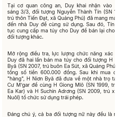
Tại cơ quan công an, Duy khai nhận vào 
sáng 3/3, đối tượng Nguyễn Thành Tín (SN 1
trú thôn Tiến Đạt, xã Quảng Phú) đã mang ma
đến nhà Duy để cùng sử dụng. Sau đó, Tín 
tục cung cấp ma túy cho Duy để bán lại cho
đối tượng khác.
Mở rộng điều tra, lực lượng chức năng xác 
Duy đã hai lần bán ma túy cho đối tượng H 
Byă (SN 2007, trú buôn Ea Sút, xã Quảng Phú)
tổng số tiền 600.000 đồng. Sau khi mua 
"hàng", H Niơn Byă đã đưa về một nhà trọ tạ
Cư M’gar để cùng H Giong Mlô (SN 1999, tr
Ea Kar) và H Suchin Adrơng (SN 2009, trú x
Nuôl) tổ chức sử dụng trái phép.
Đáng chú ý, cả ba đối tượng nữ này đều là 