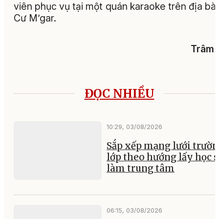
viên phục vụ tại một quán karaoke trên địa bà
Cư M’gar.
Trâm 
ĐỌC NHIỀU
10:29, 03/08/2026
Sắp xếp mạng lưới trườ
lớp theo hướng lấy học 
làm trung tâm
06:15, 03/08/2026