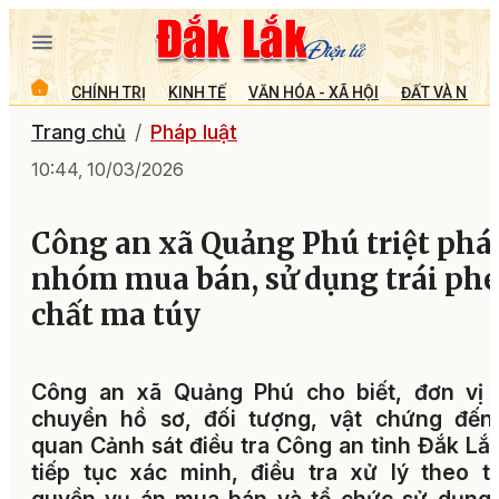
CHÍNH TRỊ
KINH TẾ
VĂN HÓA - XÃ HỘI
ĐẤT VÀ NGƯỜ
Trang chủ
Pháp luật
10:44, 10/03/2026
Công an xã Quảng Phú triệt phá
nhóm mua bán, sử dụng trái ph
chất ma túy
Công an xã Quảng Phú cho biết, đơn vị 
chuyển hồ sơ, đối tượng, vật chứng đến
quan Cảnh sát điều tra Công an tỉnh Đắk Lắ
tiếp tục xác minh, điều tra xử lý theo 