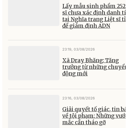
Lấy mẫu sinh phẩm 252 l
sĩ chưa xác định danh tí
tại Nghĩa trang Liệt sĩ t
để giám định ADN
23:19, 03/08/2026
Xã Dray Bhăng: Tăng
trưởng từ những chuyể
động mới
23:16, 03/08/2026
Giải quyết tố giác, tin b
về tội phạm: Những vướ
mắc cần tháo gỡ