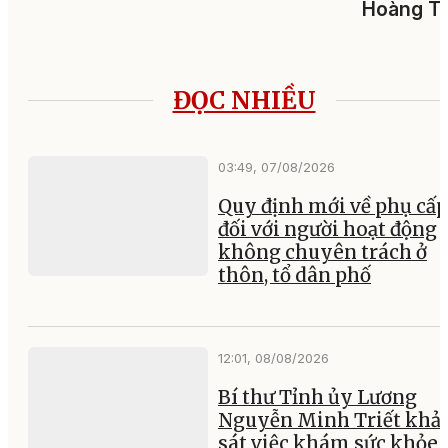
Hoàng Tu
ĐỌC NHIỀU
03:49, 07/08/2026
Quy định mới về phụ cấp
đối với người hoạt động
không chuyên trách ở
thôn, tổ dân phố
12:01, 08/08/2026
Bí thư Tỉnh ủy Lương
Nguyễn Minh Triết khả
sát việc khám sức khỏe