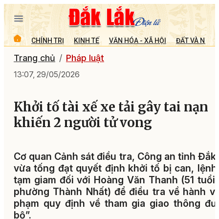
CHÍNH TRỊ
KINH TẾ
VĂN HÓA - XÃ HỘI
ĐẤT VÀ NGƯỜ
Trang chủ
Pháp luật
13:07, 29/05/2026
Khởi tố tài xế xe tải gây tai nạn
khiến 2 người tử vong
Cơ quan Cảnh sát điều tra, Công an tỉnh Đắk
vừa tống đạt quyết định khởi tố bị can, lệnh
tạm giam đối với Hoàng Văn Thanh (51 tuổi,
phường Thành Nhất) để điều tra về hành vi
phạm quy định về tham gia giao thông đư
bộ”.