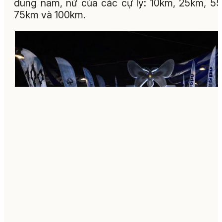
dung nam, nữ của các cự ly: 10km, 25km, 5
75km và 100km.