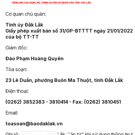
Cơ quan chủ quản:
Tỉnh ủy Đắk Lắk
Giấy phép xuất bản số 31/GP-BTTTT ngày 21/01/2022
của bộ TT-TT
Giám đốc:
Đào Phạm Hoàng Quyên
Tòa soạn:
23 Lê Duẩn, phường Buôn Ma Thuột, tỉnh Đắk Lắk
Điện thoại:
(0262) 3852383 - 3810414 - Fax: (0262) 3810451
Email:
toasoan@baodaklak.vn
Ghi rõ nguồn "Báo Đắk Lắk điện tử" khi sử dụng thông tin t