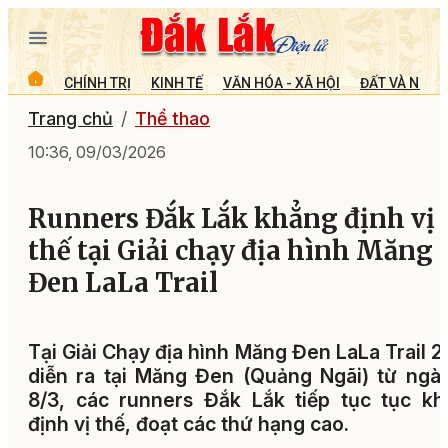
CHÍNH TRỊ
KINH TẾ
VĂN HÓA - XÃ HỘI
ĐẤT VÀ NGƯỜ
Trang chủ
Thể thao
10:36, 09/03/2026
Runners Đắk Lắk khẳng định vị
thế tại Giải chạy địa hình Măng
Đen LaLa Trail
Tại Giải Chạy địa hình Măng Đen LaLa Trail 
diễn ra tại Măng Đen (Quảng Ngãi) từ ngà
8/3, các runners Đắk Lắk tiếp tục tục k
định vị thế, đoạt các thứ hạng cao.