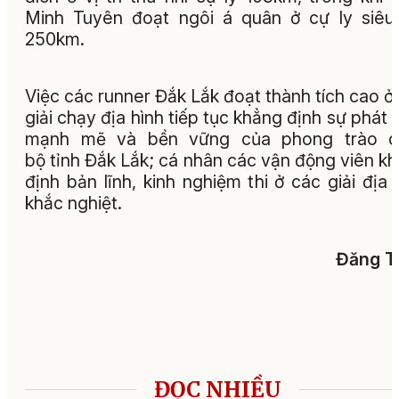
Minh Tuyên đoạt ngôi á quân ở cự ly siêu
250km.
Việc các runner Đắk Lắk đoạt thành tích cao ở
giải chạy địa hình tiếp tục khẳng định sự phát t
mạnh mẽ và bền vững của phong trào c
bộ tỉnh Đắk Lắk; cá nhân các vận động viên k
định bản lĩnh, kinh nghiệm thi ở các giải địa 
khắc nghiệt.
Đăng T
ĐỌC NHIỀU