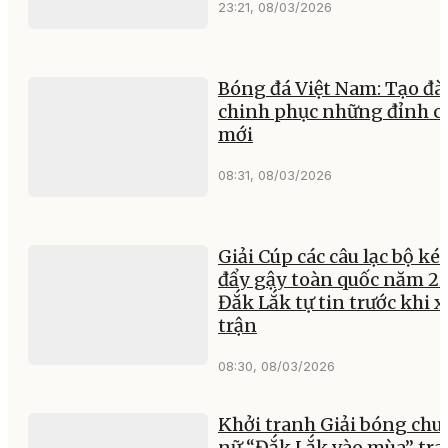
23:21, 08/03/2026
Bóng đá Việt Nam: Tạo đà
chinh phục những đỉnh c
mới
08:31, 08/03/2026
Giải Cúp các câu lạc bộ kéo
đẩy gậy toàn quốc năm 20
Đắk Lắk tự tin trước khi x
trận
08:30, 08/03/2026
Khởi tranh Giải bóng chu
nữ “Đắk Lắk vào mùa” tr