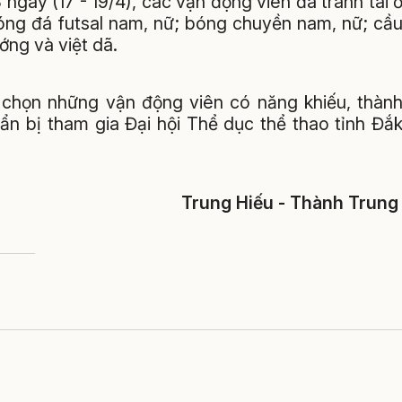
ngày (17 - 19/4), các vận động viên đã tranh tài 
bóng đá futsal nam, nữ; bóng chuyền nam, nữ; cầ
ớng và việt dã.
a chọn những vận động viên có năng khiếu, thàn
uẩn bị tham gia Đại hội Thể dục thể thao tỉnh Đắ
Trung Hiếu - Thành Trun