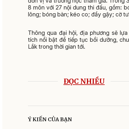
đơn vị và trường học tham gia. Trong 3 
8 môn với 27 nội dung thi đấu, gồm: 
lông; bóng bàn; kéo co; đẩy gậy; cờ tư
Thông qua đại hội, địa phương sẽ lự
tích nổi bật để tiếp tục bồi dưỡng, ch
Lắk trong thời gian tới.
ĐỌC NHIỀU
Ý KIẾN CỦA BẠN