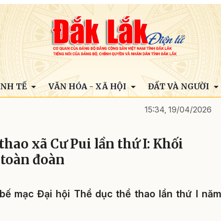
INH TẾ
VĂN HÓA - XÃ HỘI
ĐẤT VÀ NGƯỜI
15:34, 19/04/2026
thao xã Cư Pui lần thứ I: Khối
 toàn đoàn
bế mạc Đại hội Thể dục thể thao lần thứ I nă