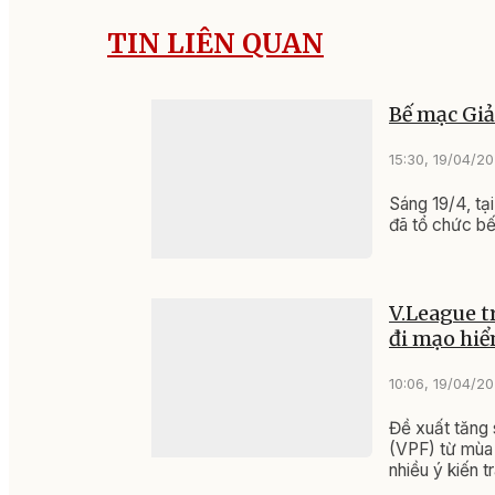
TIN LIÊN QUAN
Bế mạc Giả
15:30, 19/04/2
Sáng 19/4, tạ
đã tổ chức bế
V.League t
đi mạo hi
10:06, 19/04/2
Đề xuất tăng
(VPF) từ mùa 
nhiều ý kiến tr