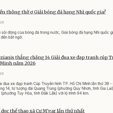
yền thông thờ ơ Giải bóng đá hạng Nhì quốc gia?
026
u sôi động của bóng đá trong nước, Giải bóng đá hạng Nhì quốc gi
ẽ đến bất ngờ.
ianis thắng chặng 14 Giải đua xe đạp tranh cúp 
í Minh năm 2026
026
ải đua xe đạp tranh Cúp Truyền hình TP. Hồ Chí Minh lần thứ 38 
g 14, từ tượng đài Quang Trung (phường Quy Nhơn, tỉnh Gia Lai)
(phường Tuy Hòa, tỉnh Đắk Lắk) với lộ trình 94 km.
ể dục thể thao xã Cư M’gar lần thứ nhất