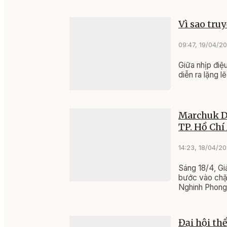
Vì sao tru
09:47, 19/04/2
Giữa nhịp điệ
diễn ra lặng l
Marchuk Dz
TP. Hồ Ch
14:23, 18/04/2
Sáng 18/4, Gi
bước vào chặn
Nghinh Phong 
Đại hội th