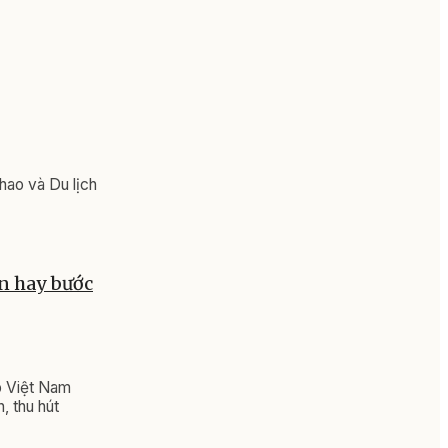
hao và Du lịch
ôn hay bước
p Việt Nam
, thu hút