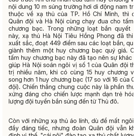
nội dung 10 m súng trường hơi di động nam tr
thuộc về xạ thủ của TP. Hồ Chí Minh, thì 
Quân đội và Hà Nội cùng chạy đua cho tấm
chương bạc. Trong những loạt bắn quyết 
này, xạ thủ Hà Nội Tiêu Hồng Phong đã thi
xuất sắc, đoạt 449 điểm sau các loạt bắn, qu
giành thêm một huy chương bạc quý giá. C
tấm huy chương bạc này đã tạo nên sự khác b
giúp Hà Nội soán ngôi vị số 1 của Quân đội t
trị nhiều năm, khi có cùng 15 huy chương v
song hơn 1 huy chương bạc (17 so với 16 của 
đội). Chiến thắng chung cuộc này là phần th
xứng đáng cho chiến lược mạnh dạn trẻ hóa
lượng đội tuyển bắn súng đến từ Thủ đô.
Còn với những xạ thủ áo lính, dù để mất ngôi
đầy đáng tiếc, nhưng đoàn Quân đội vẫn k
định vị thế, "cái nôi" đào tạo xạ thủ chất lượng