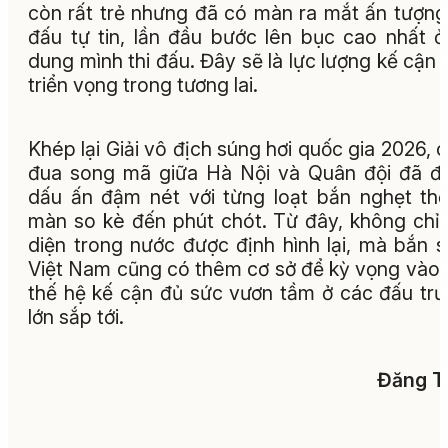
còn rất trẻ nhưng đã có màn ra mắt ấn tượng,
đấu tự tin, lần đầu bước lên bục cao nhất ở
dung mình thi đấu. Đây sẽ là lực lượng kế cận 
triển vọng trong tương lai.
Khép lại Giải vô địch súng hơi quốc gia 2026, 
đua song mã giữa Hà Nội và Quân đội đã để
dấu ấn đậm nét với từng loạt bắn nghẹt th
màn so kè đến phút chót. Từ đây, không chỉ
diện trong nước được định hình lại, mà bắn 
Việt Nam cũng có thêm cơ sở để kỳ vọng vào
thế hệ kế cận đủ sức vươn tầm ở các đấu tr
lớn sắp tới.
Đăng T