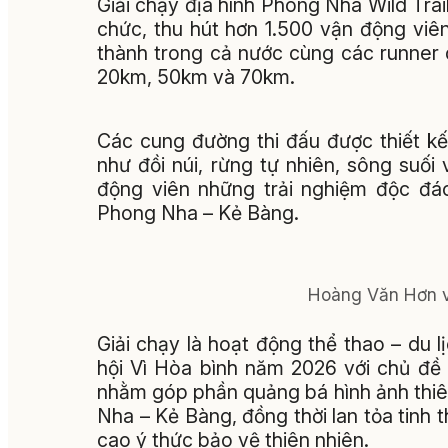
Giải chạy địa hình Phong Nha Wild Tra
chức, thu hút hơn 1.500 vận động viê
thành trong cả nước cùng các runner q
20km, 50km và 70km.
Các cung đường thi đấu được thiết kế
như đồi núi, rừng tự nhiên, sông suố
động viên những trải nghiệm độc đá
Phong Nha – Kẻ Bàng.
Hoàng Văn Hơn v
Giải chạy là hoạt động thể thao – du 
hội Vì Hòa bình năm 2026 với chủ đề 
nhằm góp phần quảng bá hình ảnh thiên
Nha – Kẻ Bàng, đồng thời lan tỏa tinh 
cao ý thức bảo vệ thiên nhiên.