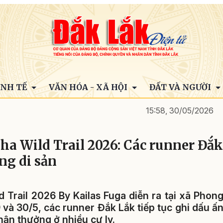
INH TẾ
VĂN HÓA - XÃ HỘI
ĐẤT VÀ NGƯỜI
15:58, 30/05/2026
ha Wild Trail 2026: Các runner Đắk
ng di sản
d Trail 2026 By Kailas Fuga diễn ra tại xã Phon
 và 30/5, các runner Đắk Lắk tiếp tục ghi dấu ấ
ận thưởng ở nhiều cự ly.