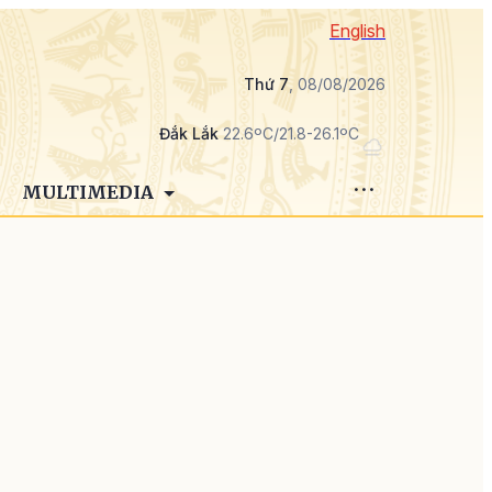
English
Thứ 7
, 08/08/2026
Đắk Lắk
22.6ºC/21.8-26.1ºC
MULTIMEDIA
g
n