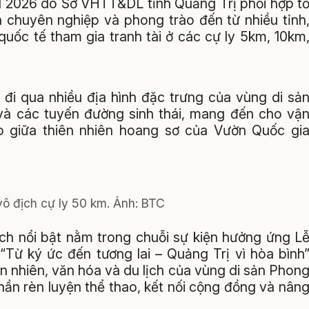
il 2026 do Sở VHTT&DL tỉnh Quảng Trị phối hợp t
n chuyên nghiệp và phong trào đến từ nhiều tỉnh
uốc tế tham gia tranh tài ở các cự ly 5km, 10km
 đi qua nhiều địa hình đặc trưng của vùng di sả
i và các tuyến đường sinh thái, mang đến cho vậ
o giữa thiên nhiên hoang sơ của Vườn Quốc gi
ô địch cự ly 50 km. Ảnh: BTC
lịch nổi bật nằm trong chuỗi sự kiện hưởng ứng L
“Từ ký ức đến tương lai – Quảng Trị vì hòa bình
 nhiên, văn hóa và du lịch của vùng di sản Phon
thần rèn luyện thể thao, kết nối cộng đồng và nân