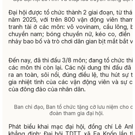
Đại hội được tổ chức thành 2 giai đoạn, từ thá
năm 2025, với trên 800 vận động viên tham
tranh tài ở các môn: võ vovinam, cầu lông, 
chuyền nam; bóng chuyền nữ, kéo co, điền k
nhảy bao bố và trò chơi dân gian bịt mắt bắt vị
Đến nay, đã thi đấu 3/8 môn; đang tổ chức thi
các môn thi còn lại. Các nội dung thi đấu đã 
ra an toàn, sôi nổi, đúng điều lệ, thu hút sự 
gia nhiệt tình của các vận động viên và sự c
của đông đảo của nhân dân.
Ban chỉ đạo, Ban tổ chức tặng cờ lưu niệm cho c
đoàn tham gia đại hội.
Phát biểu khai mạc đại hội, đồng chí Lê An
khẳng định: Đại hội TDTT xã Ea Knốp lần th