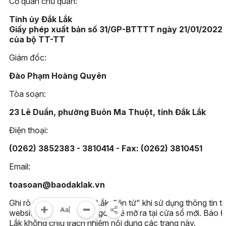
Cơ quan chủ quản:
Tỉnh ủy Đắk Lắk
Giấy phép xuất bản số 31/GP-BTTTT ngày 21/01/2022
của bộ TT-TT
Giám đốc:
Đào Phạm Hoàng Quyên
Tòa soạn:
23 Lê Duẩn, phường Buôn Ma Thuột, tỉnh Đắk Lắk
Điện thoại:
(0262) 3852383 - 3810414 - Fax: (0262) 3810451
Email:
toasoan@baodaklak.vn
Ghi rõ nguồn "Báo Đắk Lắk điện tử" khi sử dụng thông tin t
website này. Các trang ngoài sẽ mở ra tại cửa sổ mới. Báo 
Lắk không chịu trách nhiệm nội dung các trang này.