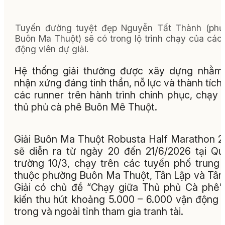
Tuyến đường tuyệt đẹp Nguyễn Tất Thành (ph
Buôn Ma Thuột) sẽ có trong lộ trình chạy của các
động viên dự giải.
Hệ thống giải thưởng được xây dựng nhằm
nhận xứng đáng tinh thần, nỗ lực và thành tích
các runner trên hành trình chinh phục, chạy 
thủ phủ cà phê Buôn Mê Thuột.
Giải Buôn Ma Thuột Robusta Half Marathon 
sẽ diễn ra từ ngày 20 đến 21/6/2026 tại Q
trường 10/3, chạy trên các tuyến phố trung
thuộc phường Buôn Ma Thuột, Tân Lập và Tân
Giải có chủ đề “Chạy giữa Thủ phủ Cà phê”
kiến thu hút khoảng 5.000 – 6.000 vận động 
trong và ngoài tỉnh tham gia tranh tài.