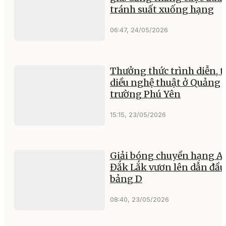
tránh suất xuống hạng
06:47, 24/05/2026
Thưởng thức trình diễn, t
diều nghệ thuật ở Quảng
trường Phú Yên
15:15, 23/05/2026
Giải bóng chuyền hạng A:
Đắk Lắk vươn lên dẫn đầu
bảng D
08:40, 23/05/2026