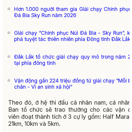
Hơn 1.000 người tham gia Giải chạy Chinh phục
Đá Bia Sky Run năm 2026
Giải chạy “Chinh phục Núi Đá Bia - Sky Run”, 
phá tuyệt tác thiên nhiên phía Đông tỉnh Đắk Lắk
Đắk Lắk tổ chức giải chạy quy mô trong năm 
tại phía đông tỉnh
Vận động gần 224 triệu đồng từ giải chạy “Mỗi 
chân - Vì an sinh xã hội”
Theo đó, ở hệ thi đấu cá nhân nam, cá nhân
Ban tổ chức sẽ trao thưởng cho các vận 
viên đoạt thành tích ở 3 cự ly gồm: Half Mara
21km, 10km và 5km.