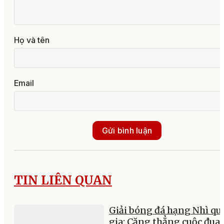
Họ và tên
Email
Gửi bình luận
TIN LIÊN QUAN
Giải bóng đá hạng Nhì qu
gia: Căng thẳng cuộc đua