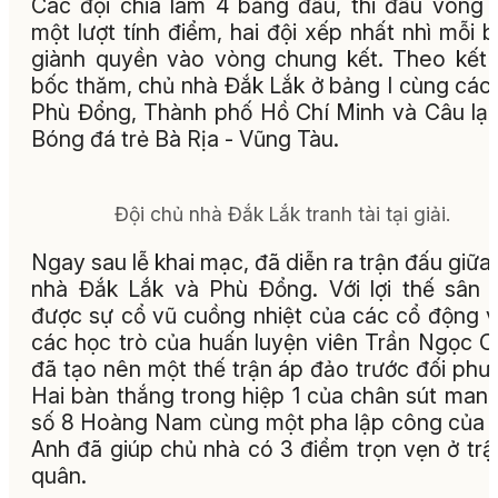
Các đội chia làm 4 bảng đấu, thi đấu vòng 
một lượt tính điểm, hai đội xếp nhất nhì mỗi 
giành quyền vào vòng chung kết. Theo kết
bốc thăm, chủ nhà Đắk Lắk ở bảng I cùng các 
Phù Đổng, Thành phố Hồ Chí Minh và Câu lạ
Bóng đá trẻ Bà Rịa - Vũng Tàu.
Đội chủ nhà Đắk Lắk tranh tài tại giải.
Ngay sau lễ khai mạc, đã diễn ra trận đấu giữa
nhà Đắk Lắk và Phù Đổng. Với lợi thế sân 
được sự cổ vũ cuồng nhiệt của các cổ động v
các học trò của huấn luyện viên Trần Ngọc 
đã tạo nên một thế trận áp đảo trước đối phư
Hai bàn thắng trong hiệp 1 của chân sút man
số 8 Hoàng Nam cùng một pha lập công của
Anh đã giúp chủ nhà có 3 điểm trọn vẹn ở trậ
quân.