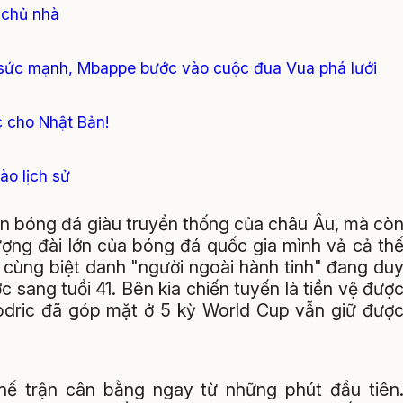
 chủ nhà
y sức mạnh, Mbappe bước vào cuộc đua Vua phá lưới
c cho Nhật Bản!
ào lịch sử
nền bóng đá giàu truyền thống của châu Âu, mà cò
ượng đài lớn của bóng đá quốc gia mình vả cả th
o cùng biệt danh "người ngoài hành tinh" đang du
c sang tuổi 41. Bên kia chiến tuyến là tiền vệ đượ
dric đã góp mặt ở 5 kỳ World Cup vẫn giữ đượ
hế trận cân bằng ngay từ những phút đầu tiên