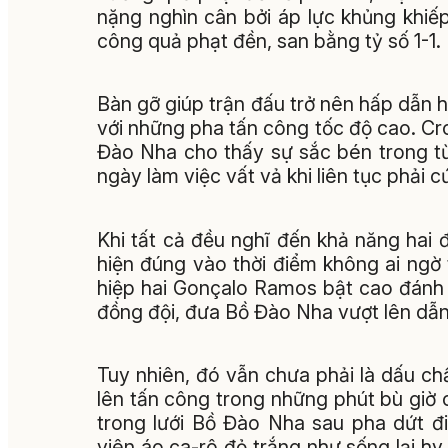
nặng nghìn cân bởi áp lực khủng khiếp
công quả phạt đền, san bằng tỷ số 1-1.
Bàn gỡ giúp trận đấu trở nên hấp dẫn hơ
với những pha tấn công tốc độ cao. Croa
Đào Nha cho thấy sự sắc bén trong t
ngày làm việc vất vả khi liên tục phải
Khi tất cả đều nghĩ đến khả năng hai độ
hiện đúng vào thời điểm không ai ngờ 
hiệp hai Gonçalo Ramos bật cao đánh
đồng đội, đưa Bồ Đào Nha vượt lên dẫn 
Tuy nhiên, đó vẫn chưa phải là dấu ch
lên tấn công trong những phút bù giờ
trong lưới Bồ Đào Nha sau pha dứt đ
viên áo ca-rô đỏ trắng như sống lại h