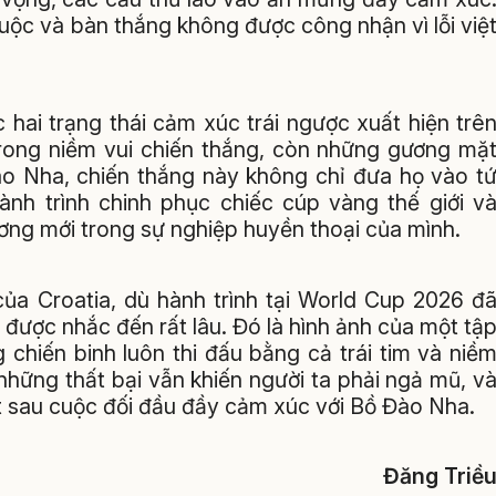
uộc và bàn thắng không được công nhận vì lỗi việ
c hai trạng thái cảm xúc trái ngược xuất hiện trê
rong niềm vui chiến thắng, còn những gương mặ
Đào Nha, chiến thắng này không chỉ đưa họ vào t
ành trình chinh phục chiếc cúp vàng thế giới v
ương mới trong sự nghiệp huyền thoại của mình.
ủa Croatia, dù hành trình tại World Cup 2026 đ
n được nhắc đến rất lâu. Đó là hình ảnh của một tậ
chiến binh luôn thi đấu bằng cả trái tim và niề
những thất bại vẫn khiến người ta phải ngả mũ, v
ất sau cuộc đối đầu đầy cảm xúc với Bồ Đào Nha.
Đăng Triề