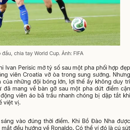
đầu, chia tay World Cup. Ảnh: FIFA
hi Ivan Perisic mở tỷ số sau một pha phối hợp đẹ
động viên Croatia vỡ òa trong sung sướng. Nhưn
của những đội bóng lớn, lợi thế ấy không duy tr
hư đã mang về bàn gỡ sau một pha dứt điểm cậ
 động viên áo bã trầu nhanh chóng bị dập tắt kh
việt vị.
a sáng vào đúng thời điểm. Khi Bồ Đào Nha đượ
 mắt đều hướng về Ronaldo. Có thể ví đó là cú sú