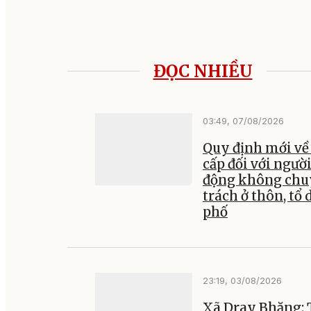
ĐỌC NHIỀU
03:49, 07/08/2026
Quy định mới về
cấp đối với ngườ
động không ch
trách ở thôn, tổ 
phố
23:19, 03/08/2026
Xã Dray Bhăng: