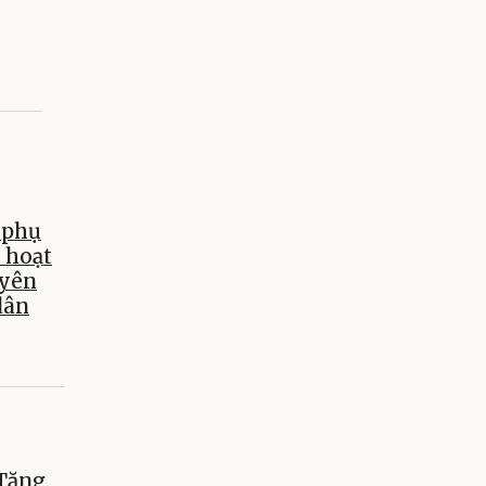
 phụ
i hoạt
uyên
dân
 Tăng