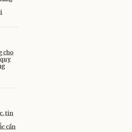
i
g cho
 quy
ng
c, tin
c cần