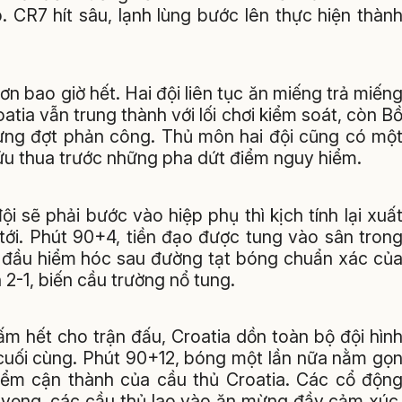
. CR7 hít sâu, lạnh lùng bước lên thực hiện thàn
n bao giờ hết. Hai đội liên tục ăn miếng trả miến
tia vẫn trung thành với lối chơi kiểm soát, còn B
ừng đợt phản công. Thủ môn hai đội cũng có mộ
 cứu thua trước những pha dứt điểm nguy hiểm.
i sẽ phải bước vào hiệp phụ thì kịch tính lại xuấ
tới. Phút 90+4, tiền đạo được tung vào sân tron
 đầu hiểm hóc sau đường tạt bóng chuẩn xác củ
2-1, biến cầu trường nổ tung.
ấm hết cho trận đấu, Croatia dồn toàn bộ đội hìn
 cuối cùng. Phút 90+12, bóng một lần nữa nằm gọ
iểm cận thành của cầu thủ Croatia. Các cổ độn
y vọng, các cầu thủ lao vào ăn mừng đầy cảm xúc