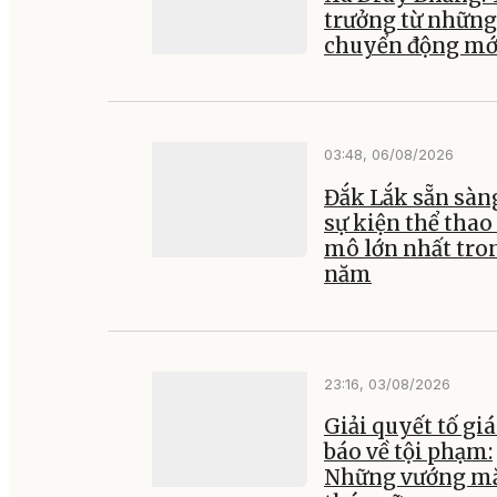
trưởng từ những
chuyển động mớ
03:48, 06/08/2026
Đắk Lắk sẵn sàn
sự kiện thể thao
mô lớn nhất tro
năm
23:16, 03/08/2026
Giải quyết tố giá
báo về tội phạm:
Những vướng mắ