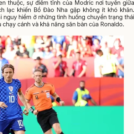
uen thuộc, sự điềm tĩnh của Modric nơi tuyến giữ
h lạc khiến Bồ Đào Nha gặp không ít khó khăn
lại nguy hiểm ở những tình huống chuyển trạng thá
ủ chạy cánh và khả năng săn bàn của Ronaldo.