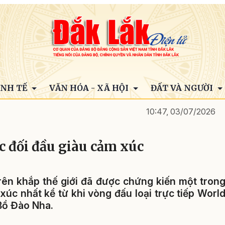
INH TẾ
VĂN HÓA - XÃ HỘI
ĐẤT VÀ NGƯỜI
10:47, 03/07/2026
c đối đầu giàu cảm xúc
rên khắp thế giới đã được chứng kiến một tron
úc nhất kể từ khi vòng đấu loại trực tiếp Worl
Bồ Đào Nha.