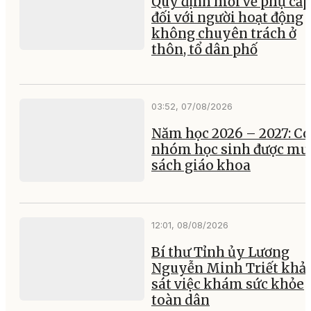
Quy định mới về phụ cấp
đối với người hoạt động
không chuyên trách ở
thôn, tổ dân phố
03:52, 07/08/2026
Năm học 2026 – 2027: Có
nhóm học sinh được mư
sách giáo khoa
12:01, 08/08/2026
Bí thư Tỉnh ủy Lương
Nguyễn Minh Triết khả
sát việc khám sức khỏe
toàn dân