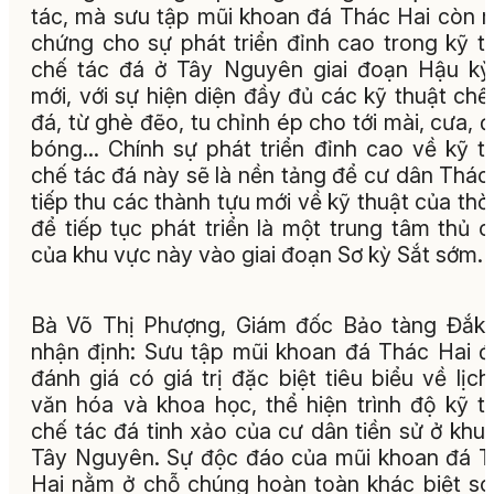
tác, mà sưu tập mũi khoan đá Thác Hai còn 
chứng cho sự phát triển đỉnh cao trong kỹ t
chế tác đá ở Tây Nguyên giai đoạn Hậu k
mới, với sự hiện diện đầy đủ các kỹ thuật chế
đá, từ ghè đẽo, tu chỉnh ép cho tới mài, cưa, 
bóng... Chính sự phát triển đỉnh cao về kỹ t
chế tác đá này sẽ là nền tảng để cư dân Thác
tiếp thu các thành tựu mới về kỹ thuật của thời
để tiếp tục phát triển là một trung tâm thủ 
của khu vực này vào giai đoạn Sơ kỳ Sắt sớm.
Bà Võ Thị Phượng, Giám đốc Bảo tàng Đắk
nhận định: Sưu tập mũi khoan đá Thác Hai 
đánh giá có giá trị đặc biệt tiêu biểu về lịch
văn hóa và khoa học, thể hiện trình độ kỹ t
chế tác đá tinh xảo của cư dân tiền sử ở khu
Tây Nguyên. Sự độc đáo của mũi khoan đá 
Hai nằm ở chỗ chúng hoàn toàn khác biệt so