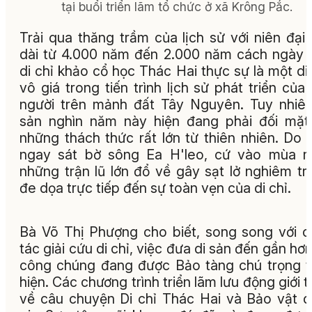
tại buổi triển lãm tổ chức ở xã Krông Pắc.
Trải qua thăng trầm của lịch sử với niên đại
dài từ 4.000 năm đến 2.000 năm cách ngày 
di chỉ khảo cổ học Thác Hai thực sự là một di
vô giá trong tiến trình lịch sử phát triển của
người trên mảnh đất Tây Nguyên. Tuy nhiên
sản nghìn năm này hiện đang phải đối mặt
những thách thức rất lớn từ thiên nhiên. Do
ngay sát bờ sông Ea H'leo, cứ vào mùa m
những trận lũ lớn đổ về gây sạt lở nghiêm tr
đe dọa trực tiếp đến sự toàn vẹn của di chỉ.
Bà Võ Thị Phượng cho biết, song song với 
tác giải cứu di chỉ, việc đưa di sản đến gần hơn
công chúng đang được Bảo tàng chú trọng 
hiện. Các chương trình triển lãm lưu động giới t
về câu chuyện Di chỉ Thác Hai và Bảo vật 