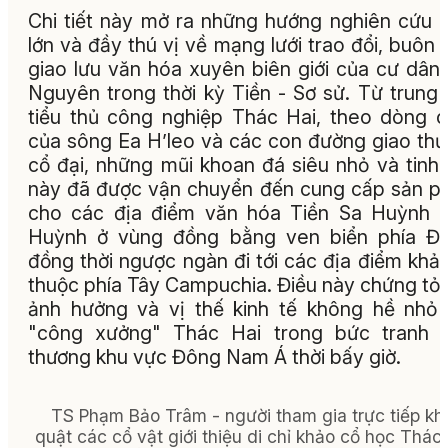
Chi tiết này mở ra những hướng nghiên cứu 
lớn và đầy thú vị về mạng lưới trao đổi, buôn 
giao lưu văn hóa xuyên biên giới của cư dân
Nguyên trong thời kỳ Tiền - Sơ sử. Từ trung
tiểu thủ công nghiệp Thác Hai, theo dòng 
của sông Ea H’leo và các con đường giao th
cổ đại, những mũi khoan đá siêu nhỏ và tinh
này đã được vận chuyển đến cung cấp sản 
cho các địa điểm văn hóa Tiền Sa Huỳnh 
Huỳnh ở vùng đồng bằng ven biển phía Đô
đồng thời ngược ngàn đi tới các địa điểm khả
thuộc phía Tây Campuchia. Điều này chứng tỏ
ảnh hưởng và vị thế kinh tế không hề nhỏ
"công xưởng" Thác Hai trong bức tranh g
thương khu vực Đông Nam Á thời bấy giờ.
TS Phạm Bảo Trâm - người tham gia trực tiếp kh
quật các cổ vật giới thiệu di chỉ khảo cổ học Thác