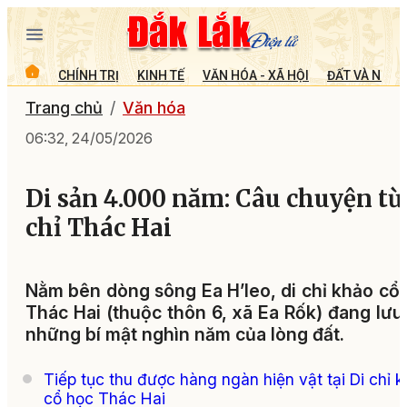
CHÍNH TRỊ
KINH TẾ
VĂN HÓA - XÃ HỘI
ĐẤT VÀ NGƯỜ
Trang chủ
Văn hóa
06:32, 24/05/2026
Di sản 4.000 năm: Câu chuyện từ
chỉ Thác Hai
Nằm bên dòng sông Ea H’leo, di chỉ khảo cổ
Thác Hai (thuộc thôn 6, xã Ea Rốk) đang lưu
những bí mật nghìn năm của lòng đất.
Tiếp tục thu được hàng ngàn hiện vật tại Di chỉ 
cổ học Thác Hai