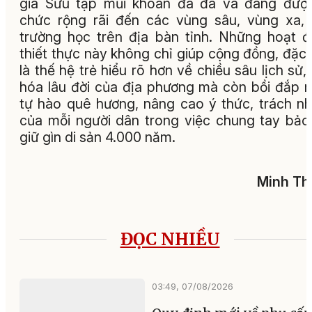
gia Sưu tập mũi khoan đá đã và đang đượ
chức rộng rãi đến các vùng sâu, vùng xa,
trường học trên địa bàn tỉnh. Những hoạt 
thiết thực này không chỉ giúp cộng đồng, đặc 
là thế hệ trẻ hiểu rõ hơn về chiều sâu lịch sử,
hóa lâu đời của địa phương mà còn bồi đắp 
tự hào quê hương, nâng cao ý thức, trách n
của mỗi người dân trong việc chung tay bảo
giữ gìn di sản 4.000 năm.
Minh Th
ĐỌC NHIỀU
03:49, 07/08/2026