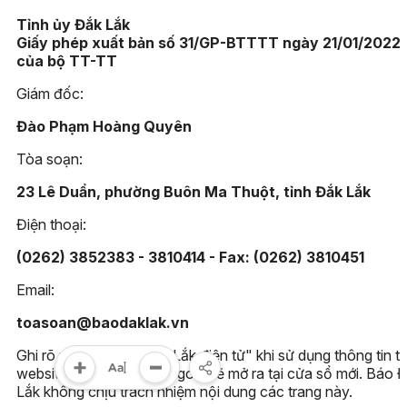
Tỉnh ủy Đắk Lắk
Giấy phép xuất bản số 31/GP-BTTTT ngày 21/01/2022
của bộ TT-TT
Giám đốc:
Đào Phạm Hoàng Quyên
Tòa soạn:
23 Lê Duẩn, phường Buôn Ma Thuột, tỉnh Đắk Lắk
Điện thoại:
(0262) 3852383 - 3810414 - Fax: (0262) 3810451
Email:
toasoan@baodaklak.vn
Ghi rõ nguồn "Báo Đắk Lắk điện tử" khi sử dụng thông tin t
website này. Các trang ngoài sẽ mở ra tại cửa sổ mới. Báo 
Lắk không chịu trách nhiệm nội dung các trang này.