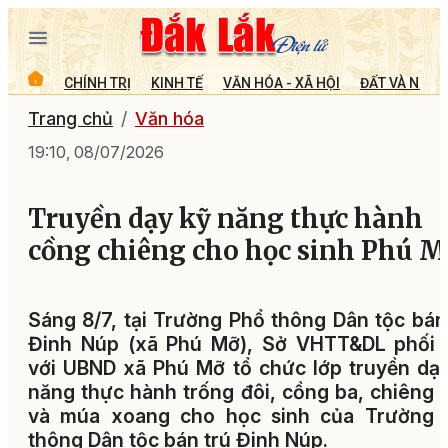
CHÍNH TRỊ
KINH TẾ
VĂN HÓA - XÃ HỘI
ĐẤT VÀ NGƯỜ
Trang chủ
Văn hóa
19:10, 08/07/2026
Truyền dạy kỹ năng thực hành
cồng chiêng cho học sinh Phú M
Sáng 8/7, tại Trường Phổ thông Dân tộc bán
Đinh Núp (xã Phú Mỡ), Sở VHTT&DL phối 
với UBND xã Phú Mỡ tổ chức lớp truyền dạ
năng thực hành trống đôi, cồng ba, chiêng
và múa xoang cho học sinh của Trường 
thông Dân tộc bán trú Đinh Núp.