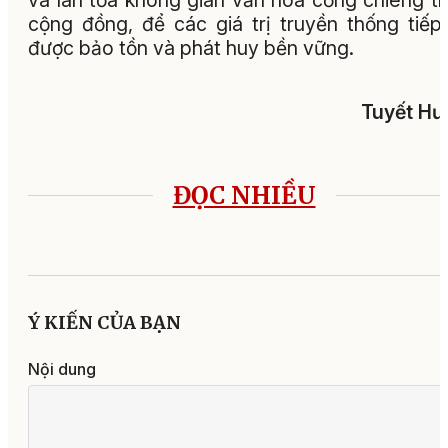
và lan tỏa không gian văn hóa cồng chiêng t
cộng đồng, để các giá trị truyền thống tiếp
được bảo tồn và phát huy bền vững.
Tuyết Hư
ĐỌC NHIỀU
Ý KIẾN CỦA BẠN
Nội dung