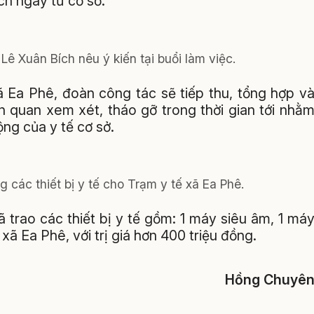
ịch ngay từ cơ sở.
ê Xuân Bích nêu ý kiến tại buổi làm việc.
ã Ea Phê, đoàn công tác sẽ tiếp thu, tổng hợp v
n quan xem xét, tháo gỡ trong thời gian tới nhằ
ng của y tế cơ sở.
 các thiết bị y tế cho Trạm y tế xã Ea Phê.
 trao các thiết bị y tế gồm: 1 máy siêu âm, 1 má
xã Ea Phê, với trị giá hơn 400 triệu đồng.
Hồng Chuyê