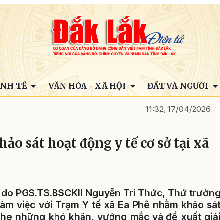
INH TẾ
VĂN HÓA - XÃ HỘI
ĐẤT VÀ NGƯỜI
11:32, 17/04/2026
ảo sát hoạt động y tế cơ sở tại xã
ế do PGS.TS.BSCKII Nguyễn Tri Thức, Thứ trưởn
làm việc với Trạm Y tế xã Ea Phê nhằm khảo sá
nghe những khó khăn, vướng mắc và đề xuất giả