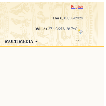
English
Thứ 6
, 07/08/2026
Đắk Lắk
27.1ºC/21.6-28.7ºC
MULTIMEDIA
g
t
i