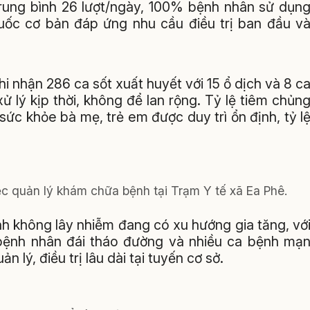
trung bình 26 lượt/ngày, 100% bệnh nhân sử dụn
uốc cơ bản đáp ứng nhu cầu điều trị ban đầu v
i nhận 286 ca sốt xuất huyết với 15 ổ dịch và 8 c
 lý kịp thời, không để lan rộng. Tỷ lệ tiêm chủn
c khỏe bà mẹ, trẻ em được duy trì ổn định, tỷ l
ệc quản lý khám chữa bệnh tại Trạm Y tế xã Ea Phê.
h không lây nhiễm đang có xu hướng gia tăng, vớ
 bệnh nhân đái tháo đường và nhiều ca bệnh mạ
n lý, điều trị lâu dài tại tuyến cơ sở.