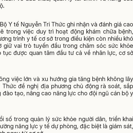
ộ.
g Bộ Y tế Nguyễn Tri Thức ghi nhận và đánh giá ca
ê trong việc duy trì hoạt động khám chữa bệnh
ơng trình y tế cơ sở trong điều kiện còn nhiều kh
ở giữ vai trò tuyến đầu trong chăm sóc sức khỏ
p tục được quan tâm đầu tư cả về nhân lực, cơ s
công việc lớn và xu hướng gia tăng bệnh không lâ
i Thức đề nghị địa phương chủ động rà soát, sắ
g đào tạo, nâng cao năng lực cho đội ngũ cán bộ 
 số trong quản lý sức khỏe người dân, triển kha
ường năng lực y tế dự phòng, đặc biệt là giám sát