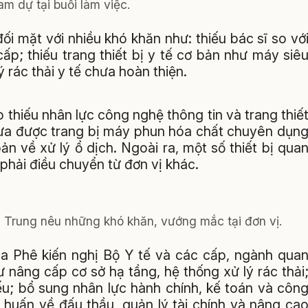
am dự tại buổi làm việc.
i mặt với nhiều khó khăn như: thiếu bác sĩ so vớ
p; thiếu trang thiết bị y tế cơ bản như máy siê
 rác thải y tế chưa hoàn thiện.
thiếu nhân lực công nghệ thông tin và trang thiế
hưa được trang bị máy phun hóa chất chuyên dụn
n về xử lý ổ dịch. Ngoài ra, một số thiết bị qua
 phải điều chuyển từ đơn vị khác.
 Trung nêu những khó khăn, vướng mắc tại đơn vị.
Ea Phê kiến nghị Bộ Y tế và các cấp, ngành qua
 nâng cấp cơ sở hạ tầng, hệ thống xử lý rác thải
yếu; bổ sung nhân lực hành chính, kế toán và côn
p huấn về đấu thầu, quản lý tài chính và nâng ca