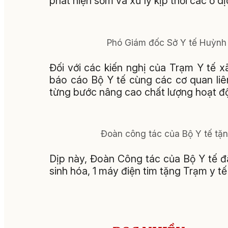
phát hiện sớm và xử lý kịp thời các ổ d
Phó Giám đốc Sở Y tế Huỳnh L
Đối với các kiến nghị của Trạm Y tế x
báo cáo Bộ Y tế cùng các cơ quan liê
từng bước nâng cao chất lượng hoạt độ
Đoàn công tác của Bộ Y tế tặng
Dịp này, Đoàn Công tác của Bộ Y tế đã
sinh hóa, 1 máy điện tim tặng Trạm y tế 