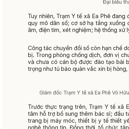
Đại biểu th
Tuy nhiên, Trạm Y tế xã Ea Phê đang đố
quy mô dân số; cơ sở hạ tầng xuống cấ
âm, điện tim, xét nghiệm; hệ thống xử lý
Công tác chuyển đổi số còn hạn chế do 
bị. Trong phòng chống dịch, đơn vị c
và chưa có cán bộ được đào tạo bài bả
trọng như tủ bảo quản vắc xin bị hỏng,
Giám đốc Trạm Y tế xã Ea Phê Võ Hữu
Trước thực trạng trên, Trạm Y tế xã 
tâm hỗ trợ bổ sung thêm bác sĩ; đầu tư
trang bị máy móc, thiết bị y tế thiết 
nghệ thông tin. Đồng thời, tổ chức tậ