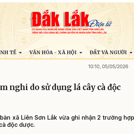
INH TẾ
VĂN HÓA - XÃ HỘI
ĐẤT VÀ NGƯỜI
10:10, 05/05/2026
m nghi do sử dụng lá cây cà độc
a bàn xã Liên Sơn Lắk vừa ghi nhận 2 trường hợ
cà độc dược.