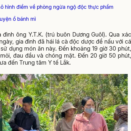
mô hình điểm về phòng ngừa ngộ độc thực phẩm
huyện ổ bánh mì
ia đình ông Y.T.K. (trú buôn Dương Guôl). Qua xá
gày, gia đình đã hái lá cà độc dược để nấu với c
p sử dụng món ăn này. Đến khoảng 19 giờ 30 phút
 mỏi, đau đầu và chóng mặt. Đến 20 giờ 50 phút
ưa đến Trung tâm Y tế Lắk.