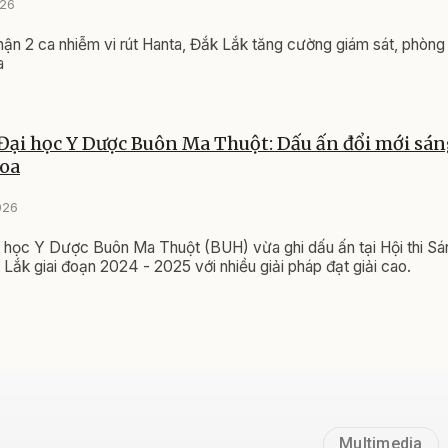
Gửi bình luận
hặt người về từ vùng có dịch Ê-bô-la
026
 chẽ tình hình dịch bệnh, chủ động phòng chống dịch Ê-bô-la x
 cấp thuốc miễn phí cho đoàn viên, người lao độ
026