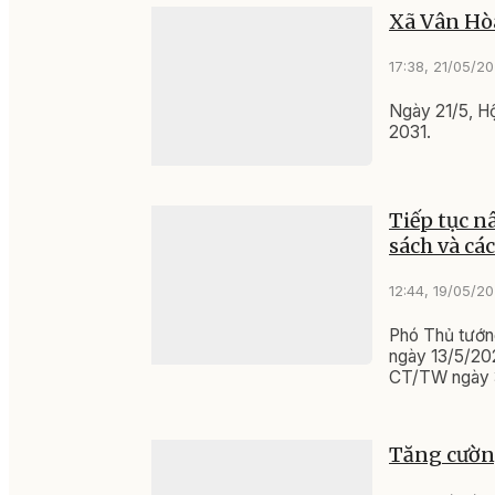
Ý KIẾN CỦA BẠN
Nội dung
Họ và tên
Email