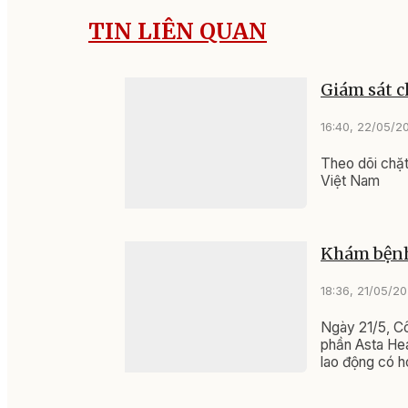
Hình ảnh cây cà mà người dân tự mu
Từ sự việc nêu trên, Trung tâm Y tế Lắ
dụng các loại cây, cỏ lạ làm thực phẩm
ĐỌC NHIỀU