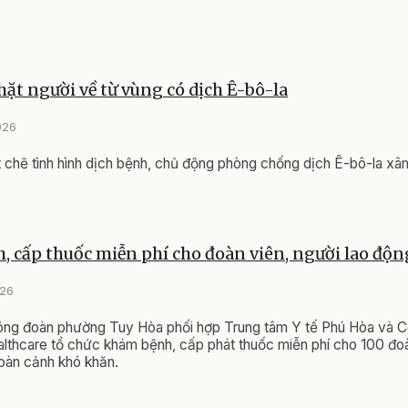
a hạt giống về trồng, hái lá chế biến thức ăn.
k khuyến cáo người dân tuyệt đối không tự ý sử
 khi chưa nắm rõ độc tính.
Hoàng Tuyế