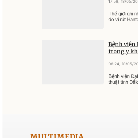
TIN LIÊN QUAN
Giám sát c
16:40, 22/05/2
Theo dõi chặt
Việt Nam
Khám bệnh,
18:36, 21/05/2