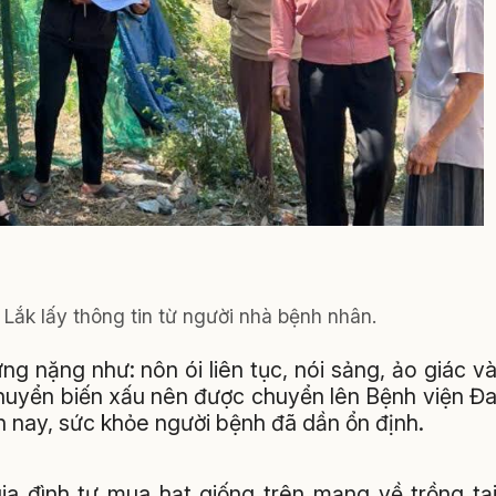
Lắk lấy thông tin từ người nhà bệnh nhân.
ng nặng như: nôn ói liên tục, nói sảng, ảo giác v
chuyển biến xấu nên được chuyển lên Bệnh viện Đ
nay, sức khỏe người bệnh đã dần ổn định.
ia đình tự mua hạt giống trên mạng về trồng tạ