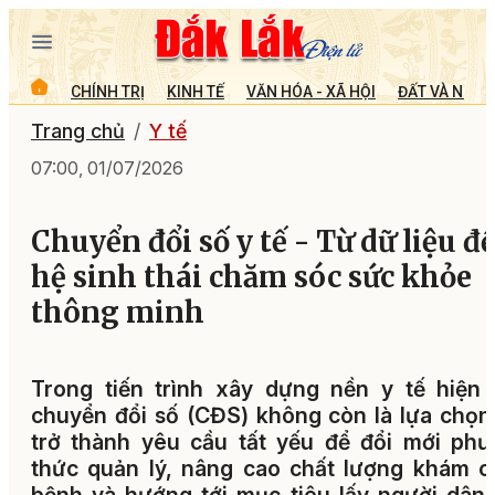
CHÍNH TRỊ
KINH TẾ
VĂN HÓA - XÃ HỘI
ĐẤT VÀ NGƯỜ
Trang chủ
Y tế
07:00, 01/07/2026
Chuyển đổi số y tế - Từ dữ liệu đ
hệ sinh thái chăm sóc sức khỏe
thông minh
Trong tiến trình xây dựng nền y tế hiện 
chuyển đổi số (CĐS) không còn là lựa chọ
trở thành yêu cầu tất yếu để đổi mới ph
thức quản lý, nâng cao chất lượng khám 