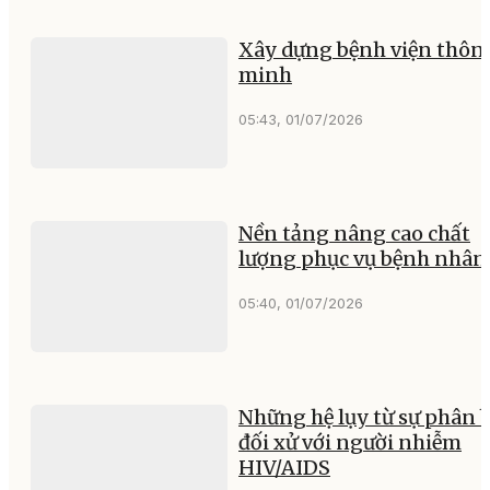
Xây dựng bệnh viện thôn
minh
05:43, 01/07/2026
Nền tảng nâng cao chất
lượng phục vụ bệnh nhân
05:40, 01/07/2026
Những hệ lụy từ sự phân b
đối xử với người nhiễm
HIV/AIDS