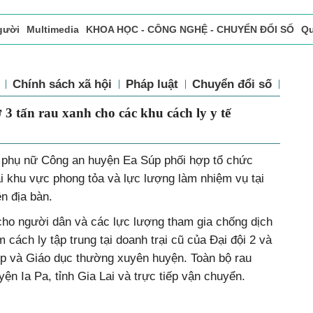
gười
Multimedia
KHOA HỌC - CÔNG NGHỆ - CHUYỂN ĐỔI SỐ
Qu
ọc báo in
Tòa soạn - Bạn đọc
Vấn Đề Bạn Đọc Quan Tâm
tế
Chính sách xã hội
Pháp luật
Chuyển đổi số
Th
trợ 3 tấn rau xanh cho các khu cách ly
i phụ nữ Công an huyện Ea Súp phối hợp tổ chức
ại khu vực phong tỏa và lực lượng làm nhiệm vụ tại
ên địa bàn.
 cho người dân và các lực lượng tham gia chống dịch
 cách ly tập trung tại doanh trại cũ của Đại đội 2 và
p và Giáo dục thường xuyên huyện. Toàn bộ rau
ện Ia Pa, tỉnh Gia Lai và trực tiếp vận chuyển.