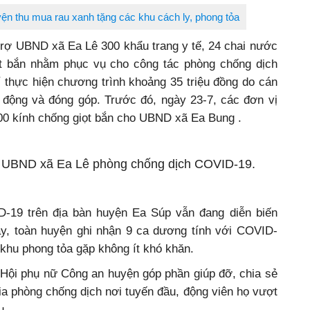
ện thu mua rau xanh tặng các khu cách ly, phong tỏa
trợ UBND xã Ea Lê 300 khẩu trang y tế, 24 chai nước
ọt bắn nhằm phục vụ cho công tác phòng chống dịch
 thực hiện chương trình khoảng 35 triệu đồng do cán
 động và đóng góp. Trước đó, ngày 23-7, các đơn vị
00 kính chống giọt bắn cho UBND xã Ea Bung .
rợ UBND xã Ea Lê phòng chống dịch COVID-19.
D-19 trên địa bàn huyện Ea Súp vẫn đang diễn biến
ày, toàn huyện ghi nhận 9 ca dương tính với COVID-
 khu phong tỏa gặp không ít khó khăn.
 Hội phụ nữ Công an huyện góp phần giúp đỡ, chia sẻ