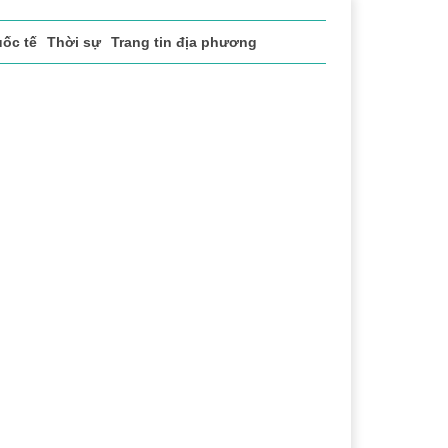
ốc tế
Thời sự
Trang tin địa phương
ể thao
Văn hóa