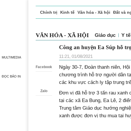
Chính trị
Kinh tế
Văn hóa - Xã hội
Đất và n
Doanh nghiệp giới thiệu
Phóng sự - Ký sự
Đ
VĂN HÓA - XÃ HỘI
Giáo dục
Y 
Công an huyện Ea Súp hỗ 
Zalo
y tế
MULTIMEDIA
11:21, 01/08/2021
Facebook
Ngày 30-7, Đoàn thanh niên, Hộ
ĐỌC BÁO IN
chương trình hỗ trợ người dân t
các khu vực cách ly tập trung tr
Zalo
Đơn vị đã hỗ trợ 3 tấn rau xanh
tại các xã Ea Bung, Ea Lê, 2 điểm
Trung tâm Giáo dục hướng nghiệ
xanh được đơn vị thu mua tại huy