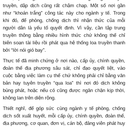
truyền, dập dịch cũng rất chậm chạp. Một số nơi gần
như “khoán trắng” công tác này cho ngành y tế. Trong
khi đó, để phòng, chống dịch thì nhận thức của mỗi
người dân là yếu tố quyết định. Vì vậy, cần tập trung
truyền thông bằng nhiều hình thức chứ không thể chỉ
biên soạn tài liệu rồi phát qua hệ thống loa truyền thanh
bởi “lời nói gió bay”.
Thực tế đã minh chứng ở nơi nào, cấp ủy, chính quyền,
đoàn thể địa phương sâu sát, chỉ đạo quyết liệt, vào
cuộc bằng việc làm cụ thể chứ không phải chỉ bằng văn
bản hay tuyên truyền “qua loa” thì nơi đó dịch không
bùng phát, hoặc nếu có cũng được ngăn chặn kịp thời,
không lan trên diện rộng.
Thiết nghĩ, để góp sức cùng ngành y tế phòng, chống
dịch sốt xuất huyết, mỗi cấp ủy, chính quyền, đoàn thể,
địa phương, cơ quan, đơn vị, cán bộ, đảng viên phát huy