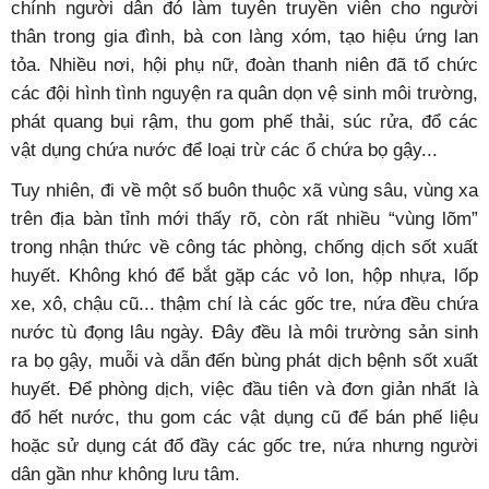
chính người dân đó làm tuyên truyền viên cho người
thân trong gia đình, bà con làng xóm, tạo hiệu ứng lan
tỏa. Nhiều nơi, hội phụ nữ, đoàn thanh niên đã tổ chức
các đội hình tình nguyện ra quân dọn vệ sinh môi trường,
phát quang bụi rậm, thu gom phế thải, súc rửa, đổ các
vật dụng chứa nước để loại trừ các ổ chứa bọ gậy...
Tuy nhiên, đi về một số buôn thuộc xã vùng sâu, vùng xa
trên địa bàn tỉnh mới thấy rõ, còn rất nhiều “vùng lõm”
trong nhận thức về công tác phòng, chống dịch sốt xuất
huyết. Không khó để bắt gặp các vỏ lon, hộp nhựa, lốp
xe, xô, chậu cũ... thậm chí là các gốc tre, nứa đều chứa
nước tù đọng lâu ngày. Đây đều là môi trường sản sinh
ra bọ gậy, muỗi và dẫn đến bùng phát dịch bệnh sốt xuất
huyết. Để phòng dịch, việc đầu tiên và đơn giản nhất là
đổ hết nước, thu gom các vật dụng cũ để bán phế liệu
hoặc sử dụng cát đổ đầy các gốc tre, nứa nhưng người
dân gần như không lưu tâm.