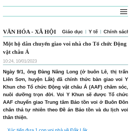
T
VĂN HÓA - XÃ HỘI
Giáo dục
Y tế
Chính sách 
Một hộ dân chuyển giao voi nhà cho Tổ chức
Động vật châu Á
10:24, 10/01/2023
Ngày 9/1, ông Đàng Năng Long (ở buôn Lê, thị trấn
Liên Sơn, huyện Lắk) đã chính thức bàn giao voi Y
Khun cho Tổ chức Động vật châu Á (AAF) chăm sóc,
nuôi dưỡng trọn đời. Voi Y Khun sẽ được Tổ chức
AAF chuyển giao Trung tâm Bảo tồn voi ở Buôn Đôn
chăn thả tự nhiên theo Đề án Bảo tồn và du lịch voi
thân thiện.
Xúc tiến đưa 1 con voi nhà về Đắk Lắk