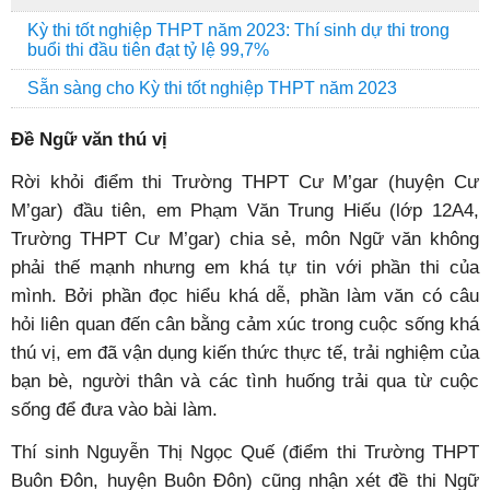
Kỳ thi tốt nghiệp THPT năm 2023: Thí sinh dự thi trong
buổi thi đầu tiên đạt tỷ lệ 99,7%
Sẵn sàng cho Kỳ thi tốt nghiệp THPT năm 2023
Đề Ngữ văn thú vị
Rời khỏi điểm thi Trường THPT Cư M’gar (huyện Cư
M’gar) đầu tiên, em Phạm Văn Trung Hiếu (lớp 12A4,
Trường THPT Cư M’gar) chia sẻ, môn Ngữ văn không
phải thế mạnh nhưng em khá tự tin với phần thi của
mình. Bởi phần đọc hiểu khá dễ, phần làm văn có câu
hỏi liên quan đến cân bằng cảm xúc trong cuộc sống khá
thú vị, em đã vận dụng kiến thức thực tế, trải nghiệm của
bạn bè, người thân và các tình huống trải qua từ cuộc
sống để đưa vào bài làm.
Thí sinh Nguyễn Thị Ngọc Quế (điểm thi Trường THPT
Buôn Đôn, huyện Buôn Đôn) cũng nhận xét đề thi Ngữ