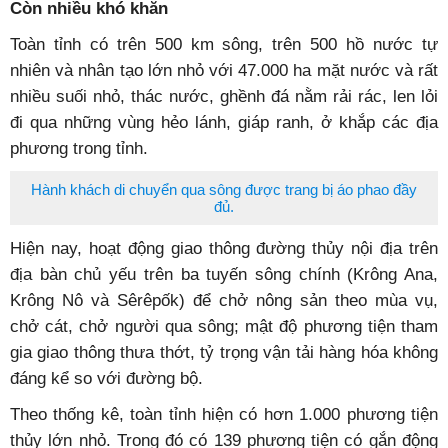
Còn nhiều khó khăn
Toàn tỉnh có trên 500 km sông, trên 500 hồ nước tự
nhiên và nhân tạo lớn nhỏ với 47.000 ha mặt nước và rất
nhiều suối nhỏ, thác nước, ghềnh đá nằm rải rác, len lỏi
đi qua những vùng hẻo lánh, giáp ranh, ở khắp các địa
phương trong tỉnh.
Hành khách di chuyển qua sông được trang bị áo phao đầy
đủ.
Hiện nay, hoạt động giao thông đường thủy nội địa trên
địa bàn chủ yếu trên ba tuyến sông chính (Krông Ana,
Krông Nô và Sêrêpốk) để chở nông sản theo mùa vụ,
chở cát, chở người qua sông; mật độ phương tiện tham
gia giao thông thưa thớt, tỷ trọng vận tải hàng hóa không
đáng kể so với đường bộ.
Theo thống kê, toàn tỉnh hiện có hơn 1.000 phương tiện
thủy lớn nhỏ. Trong đó có 139 phương tiện có gắn động