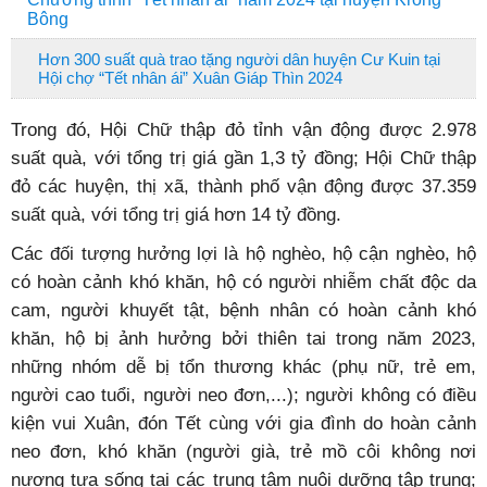
Bông
Hơn 300 suất quà trao tặng người dân huyện Cư Kuin tại
Hội chợ “Tết nhân ái” Xuân Giáp Thìn 2024
Trong đó, Hội Chữ thập đỏ tỉnh vận động được 2.978
suất quà, với tổng trị giá gần 1,3 tỷ đồng; Hội Chữ thập
đỏ các huyện, thị xã, thành phố vận động được 37.359
suất quà, với tổng trị giá hơn 14 tỷ đồng.
Các đối tượng hưởng lợi là hộ nghèo, hộ cận nghèo, hộ
có hoàn cảnh khó khăn, hộ có người nhiễm chất độc da
cam, người khuyết tật, bệnh nhân có hoàn cảnh khó
khăn, hộ bị ảnh hưởng bởi thiên tai trong năm 2023,
những nhóm dễ bị tổn thương khác (phụ nữ, trẻ em,
người cao tuổi, người neo đơn,...); người không có điều
kiện vui Xuân, đón Tết cùng với gia đình do hoàn cảnh
neo đơn, khó khăn (người già, trẻ mồ côi không nơi
nương tựa sống tại các trung tâm nuôi dưỡng tập trung;