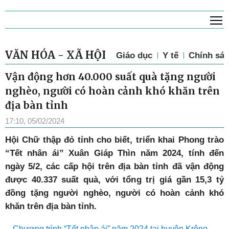
T
VĂN HÓA - XÃ HỘI
Giáo dục
Y tế
Chính sác
Vận động hơn 40.000 suất quà tặng người
nghèo, người có hoàn cảnh khó khăn trên
địa bàn tỉnh
17:10, 05/02/2024
Hội Chữ thập đỏ tỉnh cho biết, triển khai Phong trào
“Tết nhân ái” Xuân Giáp Thìn năm 2024, tính đến
ngày 5/2, các cấp hội trên địa bàn tỉnh đã vận động
được 40.337 suất quà, với tổng trị giá gần 15,3 tỷ
đồng tặng người nghèo, người có hoàn cảnh khó
khăn trên địa bàn tỉnh.
Chương trình “Tết nhân ái” năm 2024 tại huyện Krông