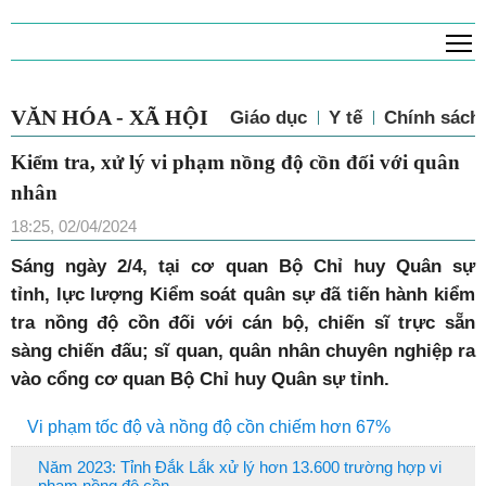
T
VĂN HÓA - XÃ HỘI
Giáo dục
Y tế
Chính sách 
Kiểm tra, xử lý vi phạm nồng độ cồn đối với quân
nhân
18:25, 02/04/2024
Sáng ngày 2/4, tại cơ quan Bộ Chỉ huy Quân sự
tỉnh, lực lượng Kiểm soát quân sự đã tiến hành kiểm
tra nồng độ cồn đối với cán bộ, chiến sĩ trực sẵn
sàng chiến đấu; sĩ quan, quân nhân chuyên nghiệp ra
vào cổng cơ quan Bộ Chỉ huy Quân sự tỉnh.
Vi phạm tốc độ và nồng độ cồn chiếm hơn 67%
Năm 2023: Tỉnh Đắk Lắk xử lý hơn 13.600 trường hợp vi
phạm nồng độ cồn