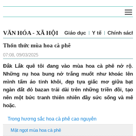
T
VĂN HÓA - XÃ HỘI
Giáo dục
Y tế
Chính sách 
Thổn thức mùa hoa cà phê
07:08, 09/03/2025
Đ
ắk Lắk quê tôi đang vào mùa hoa cà phê nở rộ.
Những nụ hoa bung nở trắng muốt như khoác lên
mình tấm áo tinh khôi, đẹp tựa giấc mơ giữa bạt
ngàn đất đỏ bazan trải dài trên những triền đồi, tạo
nên một bức tranh thiên nhiên đầy sức sống và mê
hoặc.
Trong hương sắc hoa cà phê cao nguyên
Mật ngọt mùa hoa cà phê