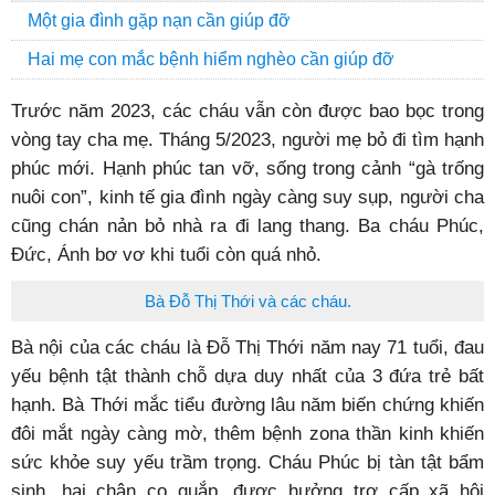
Một gia đình gặp nạn cần giúp đỡ
Hai mẹ con mắc bệnh hiểm nghèo cần giúp đỡ
Trước năm 2023, các cháu vẫn còn được bao bọc trong
vòng tay cha mẹ. Tháng 5/2023, người mẹ bỏ đi tìm hạnh
phúc mới. Hạnh phúc tan vỡ, sống trong cảnh “gà trống
nuôi con”, kinh tế gia đình ngày càng suy sụp, người cha
cũng chán nản bỏ nhà ra đi lang thang. Ba cháu Phúc,
Đức, Ánh bơ vơ khi tuổi còn quá nhỏ.
Bà Đỗ Thị Thới và các cháu.
Bà nội của các cháu là Đỗ Thị Thới năm nay 71 tuổi, đau
yếu bệnh tật thành chỗ dựa duy nhất của 3 đứa trẻ bất
hạnh. Bà Thới mắc tiểu đường lâu năm biến chứng khiến
đôi mắt ngày càng mờ, thêm bệnh zona thần kinh khiến
sức khỏe suy yếu trầm trọng. Cháu Phúc bị tàn tật bẩm
sinh, hai chân co quắp, được hưởng trợ cấp xã hội