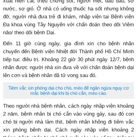
xuất hiện các triệu chứng sốt, người mệt, đau đầu, sợ
nước, sợ gió. Ở nhà có uống thuốc hạ sốt nhưng không
đỡ, người nhà đưa trẻ đi khám, nhập viện tại Bệnh viện
Đa khoa vùng Tây Nguyên với chẩn đoán theo dõi Viêm
não/ theo dõi bệnh Dại.
Đến 11 giờ cùng ngày, gia đình xin cho bệnh nhân
chuyển đến Bệnh viện Nhiệt đới Thành phố Hồ Chí Minh
tiếp tục điều trị. Khoảng 22 giờ 30 phút ngày 12/7, bệnh
nhân được người nhà xin đưa về với chẩn đoán bệnh dại
lên cơn và bệnh nhân đã tử vong sau đó.
Tiêm vắc xin phòng dại cho chó, mèo để ngăn ngừa nguy cơ
mắc bệnh dại khi bị chó cắn, mèo cào.
Theo người nhà bệnh nhân, cách ngày nhập viện khoảng
2 năm, bệnh nhân bị chó cắn vào vùng gáy, sau đó con
chó bị người nhà làm thịt, bệnh nhân không đi tiêm vắc
xin phòng bệnh dại. Cách ngày nhập viện khoảng 2