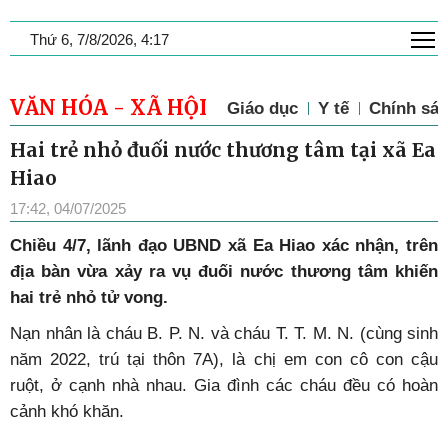
T
Thứ 6, 7/8/2026, 4:17
VĂN HÓA - XÃ HỘI
Giáo dục
Y tế
Chính sác
Hai trẻ nhỏ đuối nước thương tâm tại xã Ea
Hiao
17:42, 04/07/2025
Chiều 4/7, lãnh đạo UBND xã Ea Hiao xác nhận, trên
địa bàn vừa xảy ra vụ đuối nước thương tâm khiến
hai trẻ nhỏ tử vong.
Nạn nhân là cháu B. P. N. và cháu T. T. M. N. (cùng sinh
năm 2022, trú tại thôn 7A), là chị em con cô con cậu
ruột, ở cạnh nhà nhau. Gia đình các cháu đều có hoàn
cảnh khó khăn.