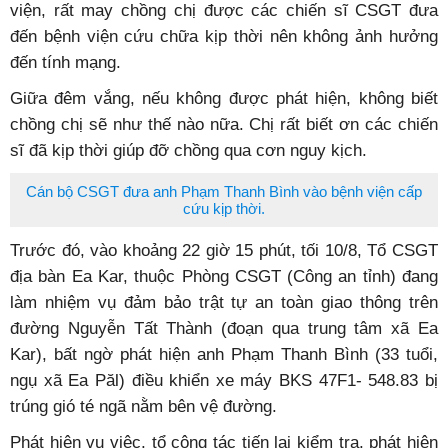
viện, rất may chồng chị được các chiến sĩ CSGT đưa
đến bệnh viện cứu chữa kịp thời nên không ảnh hưởng
đến tính mạng.
Giữa đêm vắng, nếu không được phát hiện, không biết
chồng chị sẽ như thế nào nữa. Chị rất biết ơn các chiến
sĩ đã kịp thời giúp đỡ chồng qua cơn nguy kịch.
Cán bộ CSGT đưa anh Phạm Thanh Bình vào bệnh viện cấp
cứu kịp thời.
Trước đó, vào khoảng 22 giờ 15 phút, tối 10/8, Tổ CSGT
địa bàn Ea Kar, thuộc Phòng CSGT (Công an tỉnh) đang
làm nhiệm vụ đảm bảo trật tự an toàn giao thông trên
đường Nguyễn Tất Thành (đoạn qua trung tâm xã Ea
Kar), bất ngờ phát hiện anh Phạm Thanh Bình (33 tuổi,
ngụ xã Ea Păl) điều khiển xe máy BKS 47F1- 548.83 bị
trúng gió té ngã nằm bên vệ đường.
Phát hiện vụ việc, tổ công tác tiến lại kiểm tra, phát hiện