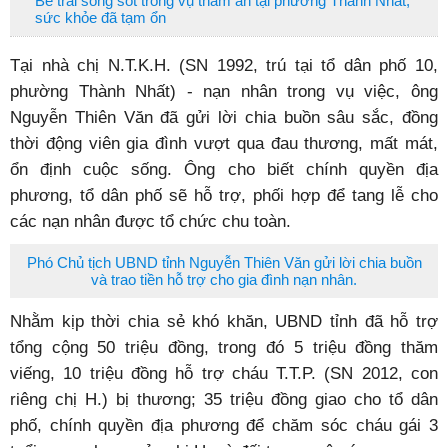
Bé trai sống sót trong vụ thảm án tại phường Thành Nhất,
sức khỏe đã tạm ổn
Tại nhà chị N.T.K.H. (SN 1992, trú tại tổ dân phố 10,
phường Thành Nhất) - nạn nhân trong vụ việc, ông
Nguyễn Thiên Văn đã gửi lời chia buồn sâu sắc, đồng
thời động viên gia đình vượt qua đau thương, mất mát,
ổn định cuộc sống. Ông cho biết chính quyền địa
phương, tổ dân phố sẽ hỗ trợ, phối hợp để tang lễ cho
các nạn nhân được tổ chức chu toàn.
Phó Chủ tịch UBND tỉnh Nguyễn Thiên Văn gửi lời chia buồn
và trao tiền hỗ trợ cho gia đình nạn nhân.
Nhằm kịp thời chia sẻ khó khăn, UBND tỉnh đã hỗ trợ
tổng cộng 50 triệu đồng, trong đó 5 triệu đồng thăm
viếng, 10 triệu đồng hỗ trợ cháu T.T.P. (SN 2012, con
riêng chị H.) bị thương; 35 triệu đồng giao cho tổ dân
phố, chính quyền địa phương để chăm sóc cháu gái 3