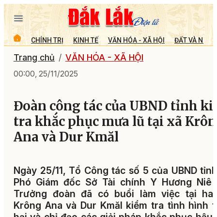
CHÍNH TRỊ
KINH TẾ
VĂN HÓA - XÃ HỘI
ĐẤT VÀ NGƯỜ
Trang chủ
VĂN HÓA - XÃ HỘI
00:00, 25/11/2025
Đoàn công tác của UBND tỉnh k
tra khắc phục mưa lũ tại xã Krô
Ana và Dur Kmăl
Ngày 25/11, Tổ Công tác số 5 của UBND tỉn
Phó Giám đốc Sở Tài chính Y Hương Niê 
Trưởng đoàn đã có buổi làm việc tại hai
Krông Ana và Dur Kmăl kiểm tra tình hình t