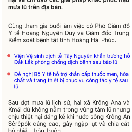
hại và chỉ đạo các giải pháp khắc phục hậu
mưa lũ trên địa bàn.
Cùng tham gia buổi làm việc có Phó Giám đố
Y tế Hoàng Nguyên Duy và Giám đốc Trung
Kiểm soát bệnh tật tỉnh Hoàng Hải Phúc.
Viện Vệ sinh dịch tễ Tây Nguyên khẩn trương hỗ 
Đắk Lắk phòng chống dịch bệnh sau bão lũ
Đề nghị Bộ Y tế hỗ trợ khẩn cấp thuốc men, hóa
chất và trang thiết bị phục vụ công tác y tế sau 
lũ
Sau đợt mưa lũ lịch sử, hai xã Krông Ana và
Kmăl dù không nằm trong vùng tâm lũ nhưng
chịu thiệt hại đáng kể khi nước sông Krông An
Sêrêpốk dâng cao, gây ngập lụt và chia cắt
bộ nhiều thôn, buôn.