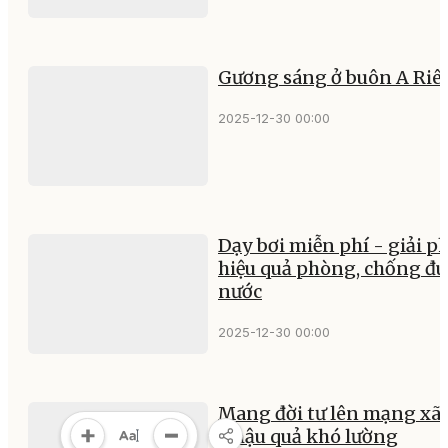
Gương sáng ở buôn A Riê
2025-12-30 00:00
Dạy bơi miễn phí - giải p
hiệu quả phòng, chống đu
nước
2025-12-30 00:00
Mang đời tư lên mạng xã 
- hậu quả khó lường