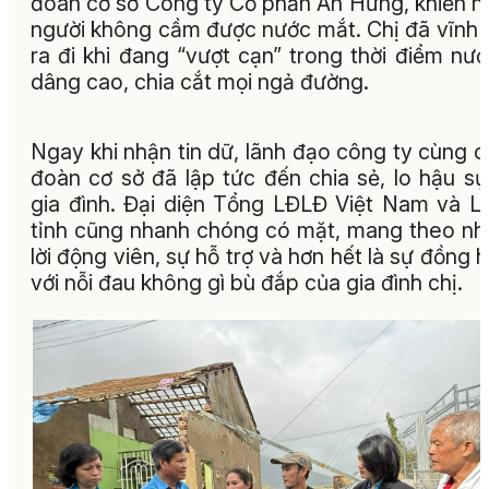
đoàn cơ sở Công ty Cổ phần An Hưng, khiến n
người không cầm được nước mắt. Chị đã vĩnh 
ra đi khi đang “vượt cạn” trong thời điểm nướ
dâng cao, chia cắt mọi ngả đường.
Ngay khi nhận tin dữ, lãnh đạo công ty cùng 
đoàn cơ sở đã lập tức đến chia sẻ, lo hậu sự
gia đình. Đại diện Tổng LĐLĐ Việt Nam và 
tỉnh cũng nhanh chóng có mặt, mang theo n
lời động viên, sự hỗ trợ và hơn hết là sự đồng 
với nỗi đau không gì bù đắp của gia đình chị.