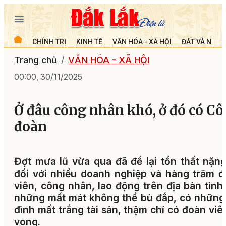
CHÍNH TRỊ
KINH TẾ
VĂN HÓA - XÃ HỘI
ĐẤT VÀ NGƯỜ
Trang chủ
VĂN HÓA - XÃ HỘI
00:00, 30/11/2025
Ở đâu công nhân khó, ở đó có C
đoàn
Đợt mưa lũ vừa qua đã để lại tổn thất nặn
đối với nhiều doanh nghiệp và hàng trăm 
viên, công nhân, lao động trên địa bàn tỉnh
những mất mát không thể bù đắp, có những
đình mất trắng tài sản, thậm chí có đoàn viê
vong.