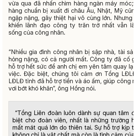
vừa qua đã nhấn chìm hàng ngàn máy móc;
hàng chuẩn bị xuất đi châu Âu, Nhật, Mỹ cũn
ngập nặng, gây thiệt hại vô cùng lớn. Nhưng 
khiến lãnh đạo công ty trăn trở nhất vẫn là
sống của công nhân.
“Nhiều gia đình công nhân bị sập nhà, tài sả
hỏng nặng, có cả người mất. Công ty đã cố 
hỗ trợ hết sức để anh chị em yên tâm quay lại
việc. Đặc biệt, chúng tôi cảm ơn Tổng LĐL
LĐLĐ tỉnh đã hỗ trợ tiền và áo ấm, giúp công 
vơi bớt khó khăn”, ông Hồng nói.
“Tổng Liên đoàn luôn dành sự quan tâm đ
biệt cho đoàn viên, nhất là những trường h
mất mát quá lớn do thiên tai. Sự hỗ trợ kịp t
không chỉ là vật chất mà còn là tình cảm của