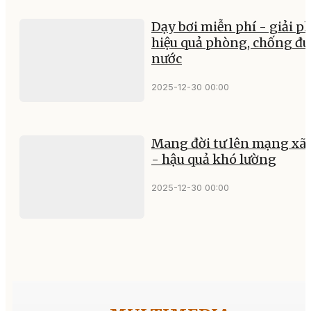
Dạy bơi miễn phí - giải p
hiệu quả phòng, chống đu
nước
2025-12-30 00:00
Mang đời tư lên mạng xã 
- hậu quả khó lường
2025-12-30 00:00