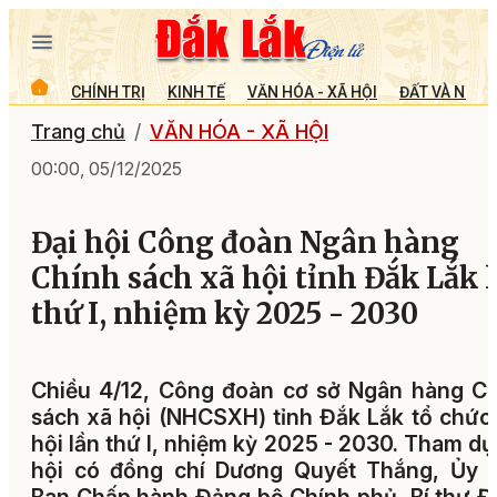
CHÍNH TRỊ
KINH TẾ
VĂN HÓA - XÃ HỘI
ĐẤT VÀ NGƯỜ
Trang chủ
VĂN HÓA - XÃ HỘI
00:00, 05/12/2025
Đại hội Công đoàn Ngân hàng
Chính sách xã hội tỉnh Đắk Lắk 
thứ I, nhiệm kỳ 2025 - 2030
Chiều 4/12, Công đoàn cơ sở Ngân hàng C
sách xã hội (NHCSXH) tỉnh Đắk Lắk tổ chức
hội lần thứ I, nhiệm kỳ 2025 - 2030. Tham dự
hội có đồng chí Dương Quyết Thắng, Ủy v