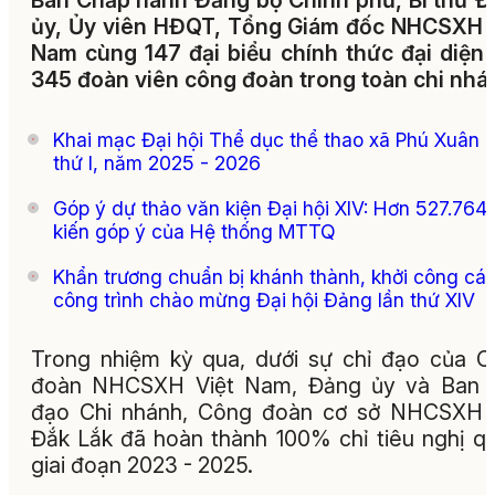
Ban Chấp hành Đảng bộ Chính phủ, Bí thư 
ủy, Ủy viên HĐQT, Tổng Giám đốc NHCSXH V
Nam cùng 147 đại biểu chính thức đại diện
345 đoàn viên công đoàn trong toàn chi nhá
Khai mạc Đại hội Thể dục thể thao xã Phú Xuân l
thứ I, năm 2025 - 2026
Góp ý dự thảo văn kiện Đại hội XIV: Hơn 527.764 
kiến góp ý của Hệ thống MTTQ
Khẩn trương chuẩn bị khánh thành, khởi công cá
công trình chào mừng Đại hội Đảng lần thứ XIV
Trong nhiệm kỳ qua, dưới sự chỉ đạo của 
đoàn NHCSXH Việt Nam, Đảng ủy và Ban l
đạo Chi nhánh, Công đoàn cơ sở NHCSXH 
Đắk Lắk đã hoàn thành 100% chỉ tiêu nghị q
giai đoạn 2023 - 2025.