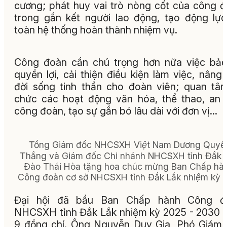
cương; phát huy vai trò nòng cốt của công 
trong gắn kết người lao động, tạo động lự
toàn hệ thống hoàn thành nhiệm vụ.
Công đoàn cần chú trọng hơn nữa việc bả
quyền lợi, cải thiện điều kiện làm việc, nâng
đời sống tinh thần cho đoàn viên; quan tâ
chức các hoạt động văn hóa, thể thao, an 
công đoàn, tạo sự gắn bó lâu dài với đơn vị…
Tổng Giám đốc NHCSXH Việt Nam Dương Quyế
Thắng và Giám đốc Chi nhánh NHCSXH tỉnh Đắk L
Đào Thái Hòa tặng hoa chúc mừng Ban Chấp hà
Công đoàn cơ sở NHCSXH tỉnh Đắk Lắk nhiệm kỳ m
Đại hội đã bầu Ban Chấp hành Công đ
NHCSXH tỉnh Đắk Lắk nhiệm kỳ 2025 - 2030
9 đồng chí. Ông Nguyễn Duy Gia, Phó Giám