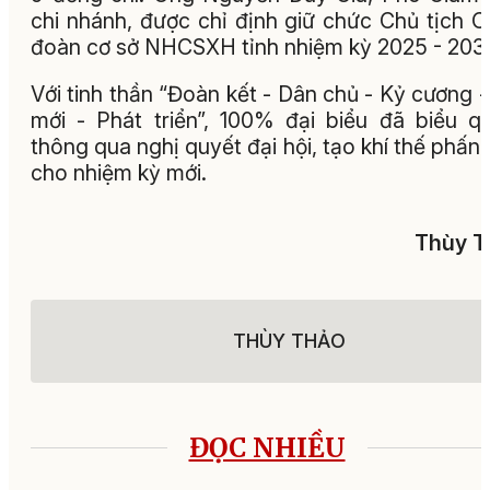
chi nhánh, được chỉ định giữ chức Chủ tịch 
đoàn cơ sở NHCSXH tỉnh nhiệm kỳ 2025 - 203
Với tinh thần “Đoàn kết - Dân chủ - Kỷ cương -
mới - Phát triển”, 100% đại biểu đã biểu q
thông qua nghị quyết đại hội, tạo khí thế phấn 
cho nhiệm kỳ mới.
Thùy T
THÙY THẢO
ĐỌC NHIỀU