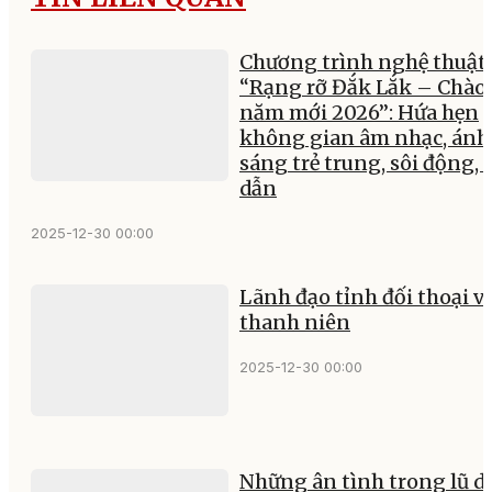
Chương trình nghệ thuật
“Rạng rỡ Đắk Lắk – Chào
năm mới 2026”: Hứa hẹn
không gian âm nhạc, ánh
sáng trẻ trung, sôi động, 
dẫn
2025-12-30 00:00
Lãnh đạo tỉnh đối thoại v
thanh niên
2025-12-30 00:00
Những ân tình trong lũ d