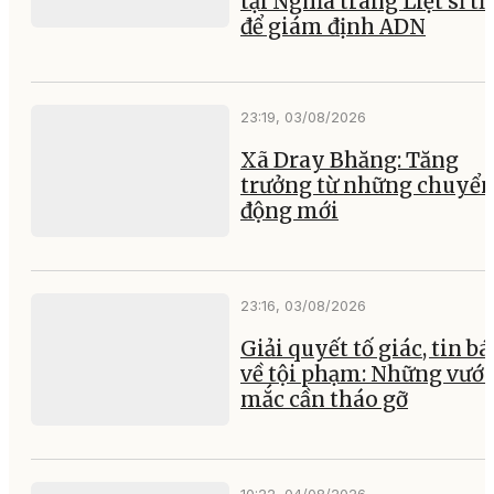
tại Nghĩa trang Liệt sĩ t
để giám định ADN
23:19, 03/08/2026
Xã Dray Bhăng: Tăng
trưởng từ những chuyể
động mới
23:16, 03/08/2026
Giải quyết tố giác, tin b
về tội phạm: Những vướ
mắc cần tháo gỡ