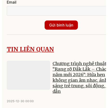
Email
Gửi bình luận
TIN LIÊN QUAN
Chương trình nghệ thuật
“Rạng rỡ Đắk Lắk – Chào
năm mới 2026”: Hứa hẹn
không gian âm nhạc, ánh
sáng trẻ trung, sôi động, 
dẫn
2025-12-30 00:00