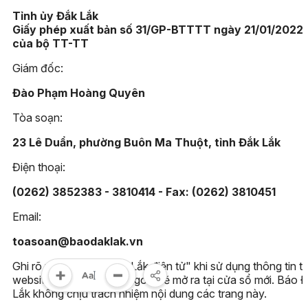
Tỉnh ủy Đắk Lắk
Giấy phép xuất bản số 31/GP-BTTTT ngày 21/01/2022
của bộ TT-TT
Giám đốc:
Đào Phạm Hoàng Quyên
Tòa soạn:
23 Lê Duẩn, phường Buôn Ma Thuột, tỉnh Đắk Lắk
Điện thoại:
(0262) 3852383 - 3810414 - Fax: (0262) 3810451
Email:
toasoan@baodaklak.vn
Ghi rõ nguồn "Báo Đắk Lắk điện tử" khi sử dụng thông tin t
website này. Các trang ngoài sẽ mở ra tại cửa sổ mới. Báo 
Lắk không chịu trách nhiệm nội dung các trang này.