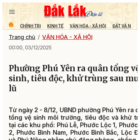
CHÍNH TRỊ
KINH TẾ
VĂN HÓA - XÃ HỘI
ĐẤT VÀ NGƯỜ
Trang chủ
VĂN HÓA - XÃ HỘI
00:00, 03/12/2025
Phường Phú Yên ra quân tổng vệ
sinh, tiêu độc, khử trùng sau mư
lũ
Từ ngày 2 - 8/12, UBND phường Phú Yên ra 
tổng vệ sinh môi trường, tiêu độc và khử t
tại các khu phố: Phú Lễ, Phước Lộc 1, Phước
2, Phước Bình Nam, Phước Bình Bắc, Lộc 