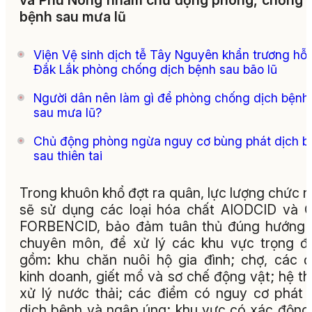
và Phú Nông nhằm chủ động phòng, chống 
bệnh sau mưa lũ
Viện Vệ sinh dịch tễ Tây Nguyên khẩn trương hỗ 
Đắk Lắk phòng chống dịch bệnh sau bão lũ
Người dân nên làm gì để phòng chống dịch bệnh
sau mưa lũ?
Chủ động phòng ngừa nguy cơ bùng phát dịch b
sau thiên tai
Trong khuôn khổ đợt ra quân, lực lượng chức 
sẽ sử dụng các loại hóa chất AIODCID và
FORBENCID, bảo đảm tuân thủ đúng hướng 
chuyên môn, để xử lý các khu vực trọng đ
gồm: khu chăn nuôi hộ gia đình; chợ, các 
kinh doanh, giết mổ và sơ chế động vật; hệ t
xử lý nước thải; các điểm có nguy cơ phát 
dịch bệnh và ngập úng; khu vực có xác động