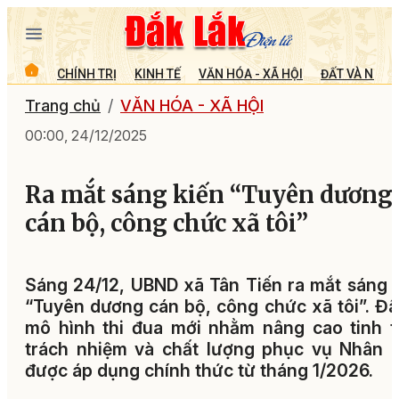
CHÍNH TRỊ
KINH TẾ
VĂN HÓA - XÃ HỘI
ĐẤT VÀ NGƯỜ
Trang chủ
VĂN HÓA - XÃ HỘI
00:00, 24/12/2025
Ra mắt sáng kiến “Tuyên dương
cán bộ, công chức xã tôi”
Sáng 24/12, UBND xã Tân Tiến ra mắt sáng 
“Tuyên dương cán bộ, công chức xã tôi”. Đâ
mô hình thi đua mới nhằm nâng cao tinh 
trách nhiệm và chất lượng phục vụ Nhân 
được áp dụng chính thức từ tháng 1/2026.