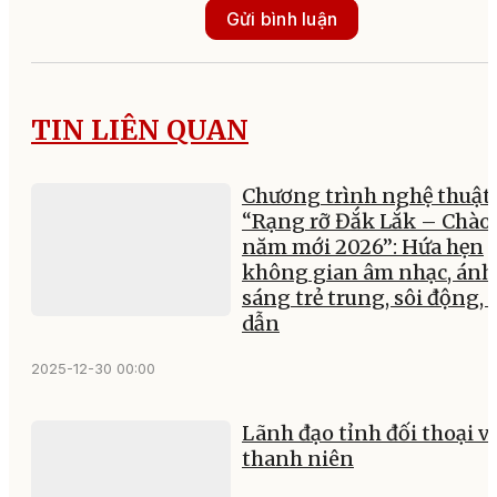
Gửi bình luận
TIN LIÊN QUAN
Chương trình nghệ thuật
“Rạng rỡ Đắk Lắk – Chào
năm mới 2026”: Hứa hẹn
không gian âm nhạc, ánh
sáng trẻ trung, sôi động, 
dẫn
2025-12-30 00:00
Lãnh đạo tỉnh đối thoại v
thanh niên