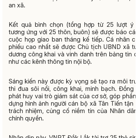
an xã.
Kết quả bình chọn (tổng hợp từ 25 lượt ý 
tương ứng với 25 thôn, buôn) sẽ được báo cáo
cuộc họp giao ban tháng kế tiếp. Cá nhân c
phiếu cao nhất sẽ được Chủ tịch UBND xã t
dương công khai và vinh danh trên bảng tin 
như các kênh thông tin nội bộ.
Sáng kiến này được kỳ vọng sẽ tạo ra môi tr
thi đua sôi nổi, công khai, minh bạch. Đồng t
phát huy vai trò giám sát của cơ sở, góp phần
dựng hình ảnh người cán bộ xã Tân Tiến tận 
trách nhiệm, củng cố niềm tin của Nhân dân
chính quyền.
Nhân dịp này, VNPT Đắk Lắk tài trợ 25 thẻ si