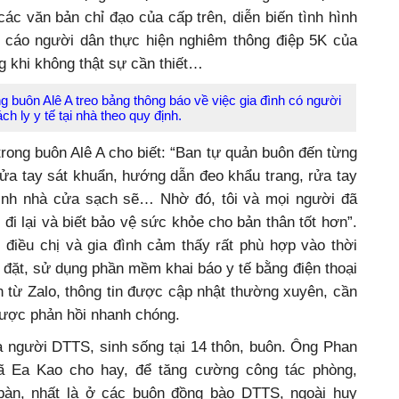
 các văn bản chỉ đạo của cấp trên, diễn biến tình hình
n cáo người dân thực hiện nghiêm thông điệp 5K của
g khi không thật sự cần thiết…
buôn Alê A treo bảng thông báo về việc gia đình có người
ch ly y tế tại nhà theo quy định.
trong buôn Alê A cho biết: “Ban tự quản buôn đến từng
rửa tay sát khuẩn, hướng dẫn đeo khẩu trang, rửa tay
inh nhà cửa sạch sẽ… Nhờ đó, tôi và mọi người đã
 đi lại và biết bảo vệ sức khỏe cho bản thân tốt hơn”.
 điều chị và gia đình cảm thấy rất phù hợp vào thời
đặt, sử dụng phần mềm khai báo y tế bằng điện thoại
in từ Zalo, thông tin được cập nhật thường xuyên, cần
 được phản hồi nhanh chóng.
 người DTTS, sinh sống tại 14 thôn, buôn. Ông Phan
 Ea Kao cho hay, để tăng cường công tác phòng,
bàn, nhất là ở các buôn đồng bào DTTS, ngoài huy