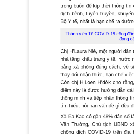
trong buôn để kịp thời thông tin
dịch bệnh, tuyên truyền, khuyế
Bộ Y tế, nhất là hạn chế ra đườn
Thành viên Tổ COVID-19 cộng đồng 
đang cá
Chị H’Laura Niê, một người dân 
nhà tặng khẩu trang y tế, nước 
bằng xà phòng đúng cách, vệ s
thay đổi nhận thức, hạn chế việc
Còn chị H’Loen H’đớk cho rằng,
điểm này là được hướng dẫn cài 
thông minh và tiếp nhận thông t
tìm hiểu, hỏi han vấn đề gì đều
Xã Ea Kao có gần 48% dân số là
Văn Trường, Chủ tịch UBND xã
chống dịch COVID-19 trên địa 