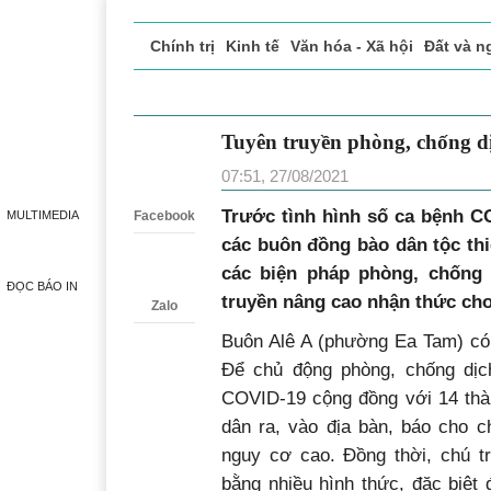
Chính trị
Kinh tế
Văn hóa - Xã hội
Đất và n
Doanh nghiệp giới thiệu
Phóng sự - Ký sự
Đ
Tuyên truyền phòng, chố
Zalo
07:51, 27/08/2021
T
rước tình hình số ca bệnh C
MULTIMEDIA
Facebook
các buôn đồng bào dân tộc thi
các biện pháp phòng, chống 
ĐỌC BÁO IN
truyền nâng cao nhận thức ch
Zalo
Buôn Alê A (phường Ea Tam) có 
Để chủ động phòng, chống dịc
COVID-19 cộng đồng với 14 thàn
dân ra, vào địa bàn, báo cho c
nguy cơ cao. Đồng thời, chú t
bằng nhiều hình thức, đặc biệt