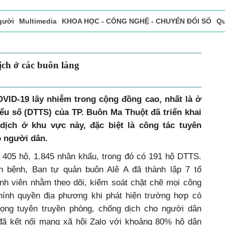
gười
Multimedia
KHOA HỌC - CÔNG NGHỆ - CHUYỂN ĐỔI SỐ
Qu
ọc báo in
Tòa soạn - Bạn đọc
Vấn Đề Bạn Đọc Quan Tâm
ng dịch ở các buôn làng
OVID-19 lây nhiễm trong cộng đồng cao, nhất là ở
ểu số (DTTS) của TP. Buôn Ma Thuột đã triển khai
dịch ở khu vực này, đặc biệt là công tác tuyên
o người dân.
405 hộ, 1.845 nhân khẩu, trong đó có 191 hộ DTTS.
h bệnh, Ban tự quản buôn Alê A đã thành lập 7 tổ
h viên nhằm theo dõi, kiểm soát chặt chẽ mọi công
hính quyền địa phương khi phát hiện trường hợp có
rọng tuyên truyền phòng, chống dịch cho người dân
 đã kết nối mạng xã hội Zalo với khoảng 80% hộ dân