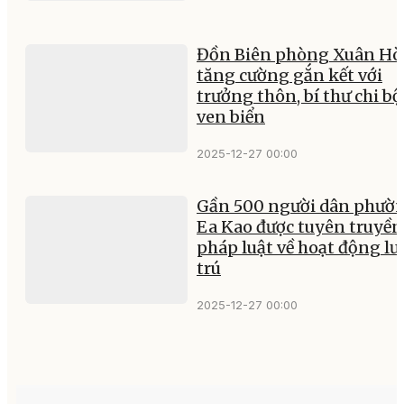
Đồn Biên phòng Xuân Hò
tăng cường gắn kết với
trưởng thôn, bí thư chi bộ
ven biển
2025-12-27 00:00
Gần 500 người dân phườ
Ea Kao được tuyên truyền
pháp luật về hoạt động lư
trú
2025-12-27 00:00