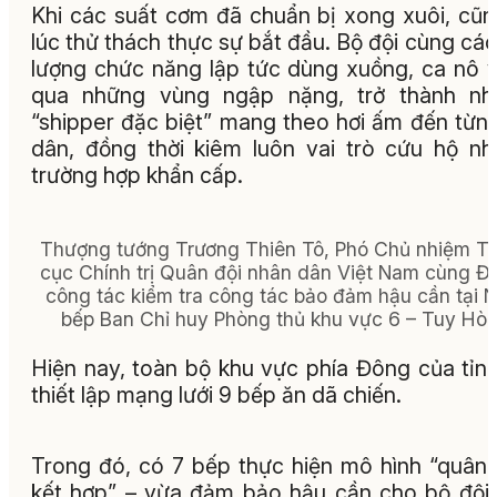
Khi các suất cơm đã chuẩn bị xong xuôi,
cũn
lúc thử thách thực sự bắt đầu. Bộ đội cùng các
lượng chức năng lập tức dùng xuồng, ca nô 
qua những vùng ngập nặng, trở thành nh
“shipper đặc biệt” mang theo hơi ấm đến từn
dân, đồng thời kiêm luôn vai trò cứu hộ n
trường hợp khẩn cấp.
Thượng tướng Trương Thiên Tô, Phó Chủ nhiệm T
cục Chính trị Quân đội nhân dân Việt Nam cùng Đ
công tác kiểm tra công tác bảo đảm hậu cần tại 
bếp Ban Chỉ huy Phòng thủ khu vực 6 – Tuy Hòa
Hiện nay, toàn bộ khu vực phía Đông của tỉn
thiết lập mạng lưới 9 bếp ăn dã chiến.
Trong đó, có 7 bếp thực hiện mô hình “quân
kết hợp” – vừa đảm bảo hậu cần cho bộ đội