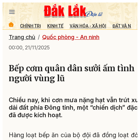
CHÍNH TRỊ
KINH TẾ
VĂN HÓA - XÃ HỘI
ĐẤT VÀ NGƯỜ
Trang chủ
Quốc phòng - An ninh
00:00, 21/11/2025
Bếp cơm quân dân sưởi ấm tình
người vùng lũ
Chiều nay, khi cơn mưa nặng hạt vẫn trút x
dải đất phía Đông tỉnh, một “chiến dịch” đặc 
đã được kích hoạt.
Hàng loạt bếp ăn của bộ đội đã đồng loạt đỏ 