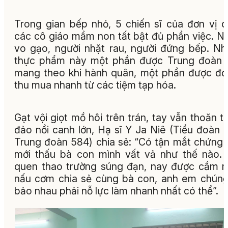
Trong gian bếp nhỏ, 5 chiến sĩ của đơn vị 
các cô giáo mầm non tất bật đủ phần việc. N
vo gạo, người nhặt rau, người đứng bếp. N
thực phẩm này một phần được Trung đoàn 
mang theo khi hành quân, một phần được đơ
thu mua nhanh từ các tiệm tạp hóa.
Gạt vội giọt mồ hôi trên trán, tay vẫn thoăn t
đảo nồi canh lớn, Hạ sĩ Y Ja Niê (Tiểu đoàn 
Trung đoàn 584) chia sẻ: “Có tận mắt chứng 
mới thấu bà con mình vất vả như thế nào.
quen thao trường súng đạn, nay được cầm 
nấu cơm chia sẻ cùng bà con, anh em chúng
bảo nhau phải nỗ lực làm nhanh nhất có thể”.