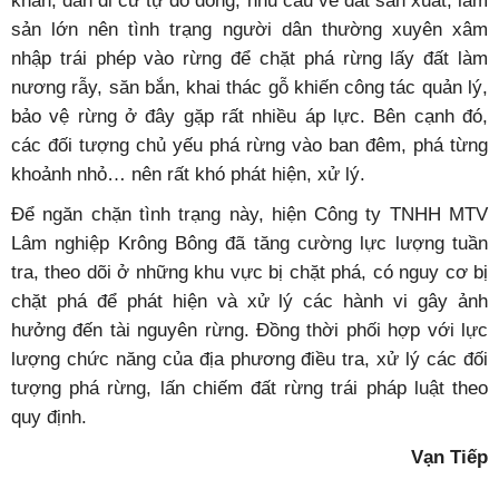
khăn, dân di cư tự do đông, nhu cầu về đất sản xuất, lâm
sản lớn nên tình trạng người dân thường xuyên xâm
nhập trái phép vào rừng để chặt phá rừng lấy đất làm
nương rẫy, săn bắn, khai thác gỗ khiến công tác quản lý,
bảo vệ rừng ở đây gặp rất nhiều áp lực. Bên cạnh đó,
các đối tượng chủ yếu phá rừng vào ban đêm, phá từng
khoảnh nhỏ… nên rất khó phát hiện, xử lý.
Để ngăn chặn tình trạng này, hiện Công ty TNHH MTV
Lâm nghiệp Krông Bông đã tăng cường lực lượng tuần
tra, theo dõi ở những khu vực bị chặt phá, có nguy cơ bị
chặt phá để phát hiện và xử lý các hành vi gây ảnh
hưởng đến tài nguyên rừng. Đồng thời phối hợp với lực
lượng chức năng của địa phương điều tra, xử lý các đối
tượng phá rừng, lấn chiếm đất rừng trái pháp luật theo
quy định.
Vạn Tiếp