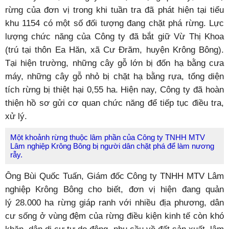
rừng của đơn vị trong khi tuần tra đã phát hiện tại tiểu
khu 1154 có một số đối tượng đang chặt phá rừng. Lực
lượng chức năng của Công ty đã bắt giữ Vừ Thị Khoa
(trú tại thôn Ea Hăn, xã Cư Đrăm, huyện Krông Bông).
Tại hiện trường, những cây gỗ lớn bị đốn hạ bằng cưa
máy, những cây gỗ nhỏ bị chặt hạ bằng rựa, tổng
diện
tích rừng bị thiệt hại 0,55 ha. Hiện nay, Công ty đã hoàn
thiện hồ sơ gửi cơ quan chức năng để tiếp tục điều tra,
xử lý.
Một khoảnh rừng thuộc lâm phần của Công ty TNHH MTV
Lâm nghiệp Krông Bông bị người dân chặt phá để làm nương
rẫy.
Ông Bùi Quốc Tuấn, Giám đốc Công ty TNHH MTV Lâm
nghiệp Krông Bông cho biết, đơn vị hiện đang quản
lý 28.000 ha rừng giáp ranh với nhiều địa phương, dân
cư sống ở vùng đệm của rừng điều kiện kinh tế còn khó