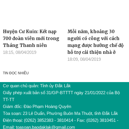
Huyện Cư Kuin: Kết nạp
Mỗi năm, khoảng 30
700 đoàn viên mới trong
người có công với cách
Tháng Thanh niên
mạng được hưởng chế độ
hỗ trợ cải thiện nhà ở
18:15, 08/04/2019
18:09, 08/04/2019
TIN ĐỌC NHIỀU
Cơ quan chủ quản: Tỉnh ủy Đắk Lắk
Giấy phép xuất bản số 31/GP-BTTTT ngày 21/01/2022 của Bộ
TT-TT
Giám đốc: Đào Phạm Hoàng Quyên
Tòa soạn: 23 Lê Duẩn, Phường Buôn Ma Thuột, tỉnh Đắk Lắk
Điện thoại: (0262) 3852383 - 3810414 - Fax: (0262) 3810451 -
Email: toasoan.baodaklak@gmail.com