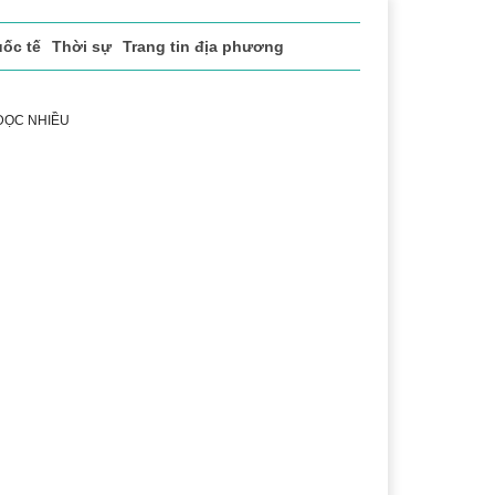
ốc tế
Thời sự
Trang tin địa phương
 ĐỌC NHIỀU
h
Lễ hội Cà phê Buôn Ma Thuột
Đắk Lắk - Hành trình 