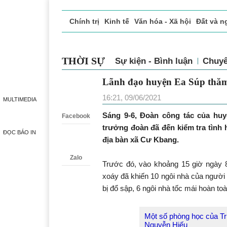
Chính trị
Kinh tế
Văn hóa - Xã hội
Đất và n
Doanh nghiệp giới thiệu
Phóng sự - Ký sự
Đ
THỜI SỰ
Sự kiện - Bình luận
Chuy
Lãnh đạo huyện Ea Súp th
Zalo
16:21, 09/06/2021
MULTIMEDIA
Sáng 9-6, Đoàn công tác của hu
Facebook
trưởng đoàn đã đến kiểm tra tình h
ĐỌC BÁO IN
địa bàn xã Cư Kbang.
Zalo
Trước đó, vào khoảng 15 giờ ngày 8
xoáy đã khiến 10 ngôi nhà của người 
bị đổ sập, 6 ngôi nhà tốc mái hoàn toà
Một số phòng học của Tr
Nguyễn Hiếu