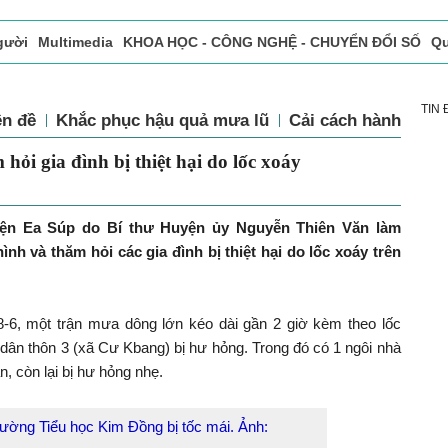
gười
Multimedia
KHOA HỌC - CÔNG NGHỆ - CHUYỂN ĐỔI SỐ
Qu
ọc báo in
Tòa soạn - Bạn đọc
Vấn Đề Bạn Đọc Quan Tâm
TIN
ên đề
Khắc phục hậu quả mưa lũ
Cải cách hành chín
ăm hỏi gia đình bị thiệt hại do lốc xoáy
yện Ea Súp do Bí thư Huyện ủy Nguyễn Thiên Văn làm
ình và thăm hỏi các gia đình bị thiệt hại do lốc xoáy trên
-6, một trận mưa dông lớn kéo dài gần 2 giờ kèm theo lốc
dân thôn 3 (xã Cư Kbang) bị hư hỏng. Trong đó có 1 ngôi nhà
n, còn lại bị hư hỏng nhẹ.
ường Tiểu học Kim Đồng bị tốc mái. Ảnh: