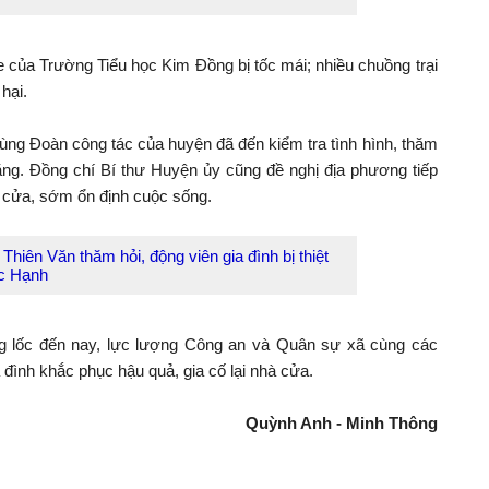
e của Trường Tiểu học Kim Đồng bị tốc mái; nhiều chuồng trại
 hại.
ng Đoàn công tác của huyện đã đến kiểm tra tình hình, thăm
i nặng. Đồng chí Bí thư Huyện ủy cũng đề nghị địa phương tiếp
 cửa, sớm ổn định cuộc sống.
hiên Văn thăm hỏi, động viên gia đình bị thiệt
ức Hạnh
ng lốc đến nay, lực lượng Công an và Quân sự xã cùng các
 đình khắc phục hậu quả, gia cố lại nhà cửa.
Quỳnh Anh - Minh Thông