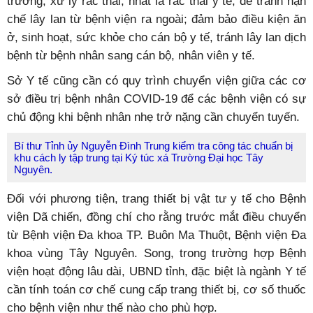
trường, xử lý rác thải, nhất là rác thải y tế, để tránh hạn
chế lây lan từ bệnh viện ra ngoài; đảm bảo điều kiện ăn
ở, sinh hoạt, sức khỏe cho cán bộ y tế, tránh lây lan dịch
bệnh từ bệnh nhân sang cán bộ, nhân viên y tế.
Sở Y tế cũng cần có quy trình chuyển viện giữa các cơ
sở điều trị bệnh nhân COVID-19 để các bệnh viện có sự
chủ động khi bệnh nhân nhẹ trở nặng cần chuyển tuyến.
Bí thư Tỉnh ủy Nguyễn Đình Trung kiểm tra công tác chuẩn bị
khu cách ly tập trung tại Ký túc xá Trường Đại học Tây
Nguyên.
Đối với phương tiện, trang thiết bị vật tư y tế cho Bệnh
viện Dã chiến, đồng chí cho rằng trước mắt điều chuyển
từ Bệnh viện Đa khoa TP. Buôn Ma Thuột, Bệnh viện Đa
khoa vùng Tây Nguyên. Song, trong trường hợp Bệnh
viện hoạt động lâu dài, UBND tỉnh, đặc biệt là ngành Y tế
cần tính toán cơ chế cung cấp trang thiết bị, cơ số thuốc
cho bệnh viện như thế nào cho phù hợp.