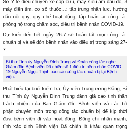
Sở Y tế điều chuyển xe cấp cứu, máy siêu âm đầu dò, 3
máy điện tim, cơ số thuốc…; tập trung nhân lực, hướng
dẫn nội quy, quy chế hoạt động, tập huấn lại công tác
phòng hộ trong chăm sóc, điều trị bệnh nhân COVID-19.
Dự kiến đến hết ngày 26-7 sẽ hoàn tất mọi công tác
chuẩn bị và sẽ đón bệnh nhân vào điều trị trong sáng 27-
7.
Bí thư Tỉnh ủy Nguyễn Đình Trung và Đoàn công tác nghe
Giám đốc Bệnh viện Dã chiến số 1 điều trị bệnh nhân COVID-
19 Nguyễn Ngọc Thịnh báo cáo công tác chuẩn bị tại Bệnh
viện.
Phát biểu tại buổi kiểm tra, Ủy viên Trung ương Đảng, Bí
thư Tỉnh ủy Nguyễn Đình Trung đánh giá cao tinh thần
trách nhiệm của Ban Giám đốc Bệnh viện và các bộ
phận chuyên môn trong công tác chuẩn bị để kịp thời
đưa bệnh viện đi vào hoạt động. Đồng chí nhấn mạnh,
tỉnh xác định Bệnh viện Dã chiến là khâu quan trọng