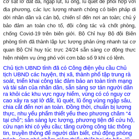
cơ sạt lở đất đá, ngập lụt, lũ ống, lũ quét để phối hợp với
địa phương, các lực lượng nhanh chóng có biện pháp di
dời nhân dân và cán bộ, chiến sĩ đến nơi an toàn; chú ý
bảo đảm an toàn cho tổ, đội công tác và chốt phòng,
chống Covid-19 trên biên giới. Bộ Chỉ huy Bộ đội Biên
phòng tỉnh đã thành lập lực lượng phản ứng nhanh tại cơ
quan Bộ Chỉ huy túc trực 24/24 sẵn sàng cơ động thực
hiện nhiệm vụ ứng phó với cơn bão số 9 khi có lệnh.
Chủ tịch UBND tỉnh đã có Công điện yêu cầu Chủ
tịch UBND các huyện, thị xã, thành phố tập trung rà
soát, triển khai công tác đảm bảo an toàn tính mạng
và tài sản của nhân dân, sẵn sàng sơ tán người dân
ra khỏi các khu vực nguy hiểm, vùng có có nguy cơ
cao xảy ra sạt lở đất, lũ quét, lũ ống vùng ngập sâu,
chia cắt đến nơi an toàn. Đồng thời, chuẩn bị lương
thực, nhu yếu phẩm thiết yếu theo phương châm “4
tại chỗ”; sẵn sàng lực lượng, phương tiện để cứu hộ,
cứu nạn khi có yêu cầu; tăng cường công tác thông
tin, truyền thông để người dân biết, chủ động phòng