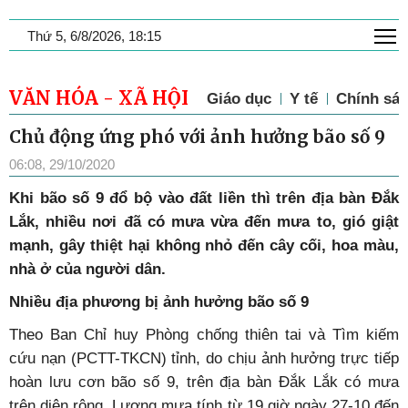
T
Thứ 5, 6/8/2026, 18:15
VĂN HÓA - XÃ HỘI
Giáo dục
Y tế
Chính sác
Chủ động ứng phó với ảnh hưởng bão số 9
06:08, 29/10/2020
Khi bão số 9 đổ bộ vào đất liền thì trên địa bàn Đắk
Lắk, nhiều nơi đã có mưa vừa đến mưa to, gió giật
mạnh, gây thiệt hại không nhỏ đến cây cối, hoa màu,
nhà ở của người dân.
Nhiều địa phương bị ảnh hưởng bão số 9
Theo Ban Chỉ huy Phòng chống thiên tai và Tìm kiếm
cứu nạn (PCTT-TKCN) tỉnh, do chịu ảnh hưởng trực tiếp
hoàn lưu cơn bão số 9, trên địa bàn Đắk Lắk có mưa
trên diện rộng. Lượng mưa tính từ 19 giờ ngày 27-10 đến