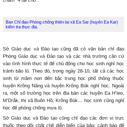
châm "4 tại chỗ".
Ban Chỉ đạo Phòng chống thiên tai xã Ea Sar (huyện Ea Kar)
kiểm tra thực địa.
Sở Giáo dục và Đào tạo cũng đã có văn bản chỉ đạo
Phòng Giáo dục và Đào tạo và các nhà trường căn cứ
vào tình hình thực tế để chủ động cho học sinh nghỉ học
tránh bão lũ. Theo đó, trong ngày 28-10, tất cả các học
sinh từ mầm non đến bậc trung học phổ thông thuộc
huyện Krông Năng và huyện Krông Búk nghỉ học. Ngoài
ra, một số trường học trên địa bàn các huyện Ea H’leo,
M’Drắk, thị xã Buôn Hồ, Krông Búk… học sinh cũng nghỉ
học để phòng chống mưa lũ.
Sở Giáo dục và Đào tạo cũng chỉ đạo các đơn vị trực
thuộc theo dõi chặt chẽ diễn biến của bão; cảnh báo để