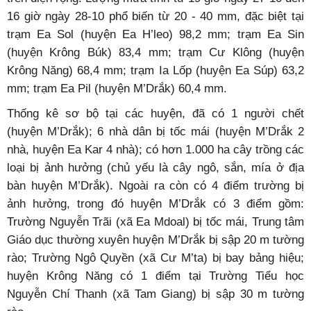
16 giờ ngày 28-10 phổ biến từ 20 - 40 mm, đặc biệt tại
trạm Ea Sol (huyện Ea H’leo) 98,2 mm; trạm Ea Sin
(huyện Krông Búk) 83,4 mm; trạm Cư Klông (huyện
Krông Năng) 68,4 mm; trạm Ia Lốp (huyện Ea Súp) 63,2
mm; trạm Ea Pil (huyện M’Drắk) 60,4 mm.
Thống kê sơ bộ tại các huyện, đã có 1 người chết
(huyện M’Drắk); 6 nhà dân bị tốc mái (huyện M’Drắk 2
nhà, huyện Ea Kar 4 nhà); có hơn 1.000 ha cây trồng các
loại bị ảnh hưởng (chủ yếu là cây ngô, sắn, mía ở địa
bàn huyện M’Drắk). Ngoài ra còn có 4 điểm trường bị
ảnh hưởng, trong đó huyện M’Drắk có 3 điểm gồm:
Trường Nguyễn Trãi (xã Ea Mdoal) bị tốc mái, Trung tâm
Giáo dục thường xuyên huyện M’Drắk bị sập 20 m tường
rào; Trường Ngô Quyền (xã Cư M’ta) bị bay bảng hiệu;
huyện Krông Năng có 1 điểm tại Trường Tiểu học
Nguyễn Chí Thanh (xã Tam Giang) bị sập 30 m tường