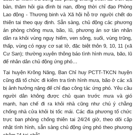
bàn, thăm hỏi gia đình bị nạn, đồng thời chỉ đạo Phòng
Lao động - Thương binh và Xã hội hỗ trợ người chết do
thiên tai theo quy định. Sẵn sàng, chủ động các phương
án phòng chống mưa, bão, lũ, phương án sơ tán nhân
dân ra khỏi vùng nguy hiểm, ven sông, suối, vùng trũng,
thấp, vùng có nguy cơ sạt lở, đặc biệt thôn 9, 10, 11 (xã
Cư San); thường xuyên thông báo tình hình mưa, bão, lũ
để nhân dân chủ động ứng phó…
Tại huyện Krông Năng, Ban Chỉ huy PCTT-TKCN huyện
cũng đã tổ chức đi kiểm tra tình hình mưa, bão ở các xã
bị ảnh hưởng nặng để chỉ đạo công tác ứng phó. Yêu cầu
người dân không được chủ quan trước mưa và gió
mạnh, hạn chế đi ra khỏi nhà cũng như chú ý chằng
chống nhà cửa khỏi bị tốc mái. Các địa phương tổ chức
trực ban phòng chống thiên tai 24/24 giờ, theo dõi cập
nhật tình hình, sẵn sàng chủ động ứng phó theo phương