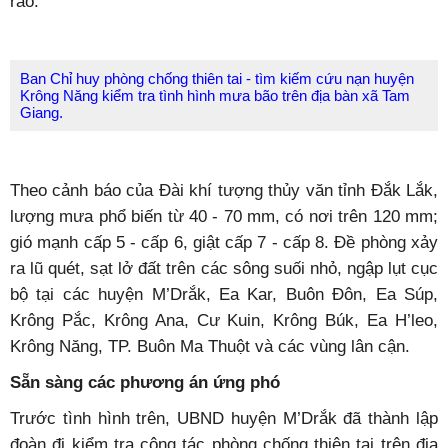
rào.
Ban Chỉ huy phòng chống thiên tai - tìm kiếm cứu nạn huyện
Krông Năng kiểm tra tình hình mưa bão trên địa bàn xã Tam
Giang.
Theo cảnh báo của Đài khí tượng thủy văn tỉnh Đắk Lắk,
lượng mưa phổ biến từ 40 - 70 mm, có nơi trên 120 mm;
gió mạnh cấp 5 - cấp 6, giật cấp 7 - cấp 8. Đề phòng xảy
ra lũ quét, sạt lở đất trên các sông suối nhỏ, ngập lụt cục
bộ tại các huyện M’Drắk, Ea Kar, Buôn Đôn, Ea Súp,
Krông Pắc, Krông Ana, Cư Kuin, Krông Búk, Ea H’leo,
Krông Năng, TP. Buôn Ma Thuột và các vùng lân cận.
Sẵn sàng các phương án ứng phó
Trước tình hình trên, UBND huyện M’Drắk đã thành lập
đoàn đi kiểm tra công tác phòng chống thiên tai trên địa