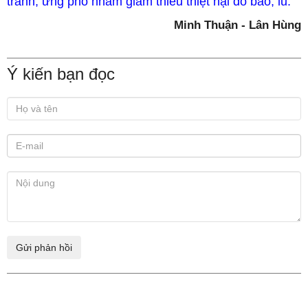
tránh, ứng phó nhằm giảm thiểu thiệt hại do bão, lũ.
Minh Thuận - Lân Hùng
Ý kiến bạn đọc
Xem thêm