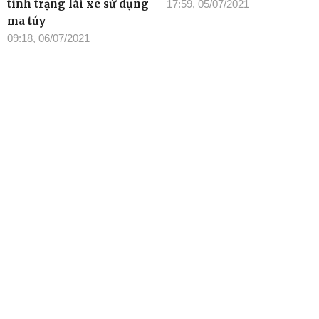
tình trạng lái xe sử dụng
17:59, 05/07/2021
ma túy
09:18, 06/07/2021
TIN ĐỌC NHIỀU
Cơ quan chủ quản: Tỉnh ủy Đắk Lắk
Giấy phép xuất bản số 31/GP-BTTTT ngày 21/01/2022 của Bộ
TT-TT
Giám đốc: Đào Phạm Hoàng Quyên
Tòa soạn: 23 Lê Duẩn, Phường Buôn Ma Thuột, tỉnh Đắk Lắk
Điện thoại: (0262) 3852383 - 3810414 - Fax: (0262) 3810451 -
Email: toasoan.baodaklak@gmail.com
Ghi rõ nguồn “Báo Đắk Lắk Điện tử” khi phát hành lại thông tin từ
website này
Các trang ngoài sẽ mở ra tại cửa sổ mới. Báo Đắk Lắk không
chịu trách nhiệm nội dung các trang này
Trang chủ
/
Liên hệ quảng cáo và tuyên truyền