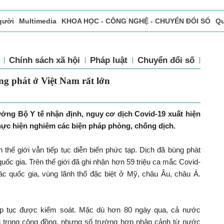
gười
Multimedia
KHOA HỌC - CÔNG NGHỆ - CHUYỂN ĐỔI SỐ
Qu
ọc báo in
Tòa soạn - Bạn đọc
Vấn Đề Bạn Đọc Quan Tâm
tế
Chính sách xã hội
Pháp luật
Chuyển đổi số
Th
i bùng phát ở Việt Nam rất lớn
ng Bộ Y tế nhận định, nguy cơ dịch Covid-19 xuất hiện
hực hiện nghiêm các biện pháp phòng, chống dịch.
n thế giới vẫn tiếp tục diễn biến phức tạp. Dịch đã bùng phát
quốc gia. Trên thế giới đã ghi nhận hơn 59 triệu ca mắc Covid-
các quốc gia, vùng lãnh thổ đặc biệt ở Mỹ, châu Âu, châu Á.
.
ếp tục được kiểm soát. Mặc dù hơn 80 ngày qua, cả nước
 trong cộng đồng, nhưng số trường hợp nhập cảnh từ nước