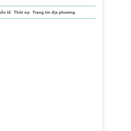
ốc tế
Thời sự
Trang tin địa phương
ể thao
Văn hóa