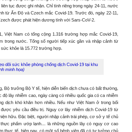
liên tục được ghi nhận. Chỉ tính riêng trong ngày 24-11, nước
ảnh từ Ấn Độ và Czech mắc Covid-19. Trước đó, ngày 22-11,
zech được phát hiện dương tính với Sars-CoV-2.
11, Việt Nam có tổng cộng 1.316 trường hợp mắc Covid-19,
ễm trong nước. Tổng số người tiếp xúc gần và nhập cảnh từ
 sức khỏe là 15.772 trường hợp.
eo dõi sức khỏe phòng chống dịch Covid-19 tại khu
nh minh họa)
Bộ trưởng Bộ Y tế, hiện diễn biến dịch chưa có bất thường,
c độ lây nhiễm cao, ngày càng có nhiều quốc gia có ca nhiễm
ống dịch khó khăn hơn nhiều. Nếu như Việt Nam ở trong bối
 được yêu cầu điều trị. Nguy cơ lây nhiễm dịch Covid-19 từ
hiện hữu. Đặc biệt, người nhập cảnh trái phép, cơ sở y tế chủ
à thực phẩm ướp lạnh… là những nguồn lây có nguy cơ cao
ên thực tế, hiện nay, có một số bệnh viện đã có tư tưởng chủ