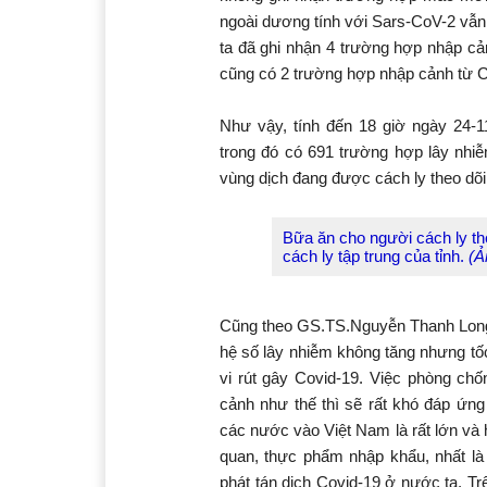
ngoài dương tính với Sars-CoV-2 vẫn 
ta đã ghi nhận 4 trường hợp nhập c
cũng có 2 trường hợp nhập cảnh từ C
Như vậy, tính đến 18 giờ ngày 24-
trong đó có 691 trường hợp lây nhi
vùng dịch đang được cách ly theo dõi
Bữa ăn cho người cách ly th
cách ly tập trung của tỉnh.
(Ả
Cũng theo GS.TS.Nguyễn Thanh Long, 
hệ số lây nhiễm không tăng nhưng tố
vi rút gây Covid-19. Việc phòng ch
cảnh như thế thì sẽ rất khó đáp ứng
các nước vào Việt Nam là rất lớn và 
quan, thực phẩm nhập khẩu, nhất l
phát tán dịch Covid-19 ở nước ta. Tr