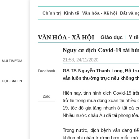
Chính trị
Kinh tế
Văn hóa - Xã hội
Đất và n
Doanh nghiệp giới thiệu
Phóng sự - Ký sự
Đ
VĂN HÓA - XÃ HỘI
Giáo dục
Y 
Nguy cơ dịch Covid-19 tá
Zalo
21:58, 24/11/2020
MULTIMEDIA
GS.TS Nguyễn Thanh Long, Bộ trưở
Facebook
vẫn luôn thường trực nếu không t
ĐỌC BÁO IN
Hiện nay, tình hình dịch Covid-19 trê
Zalo
trở lại trong mùa đông xuân tại nhiều 
19, tốc độ gia tăng nhanh ở tất cả 
Nhiều nước châu Âu đã tái phong tỏa
Trong nước, dịch bệnh vẫn đang ti
không ghi nhận trường hợp mắc mới